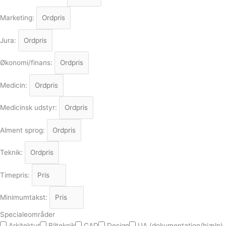
Marketing:
Jura:
Økonomi/finans:
Medicin:
Medicinsk udstyr:
Alment sprog:
Teknik:
Timepris:
Minimumtakst:
Specialeområder
Arkitektur
Bilteknik
CAD
Design
UA (dokumentation/hjælp)