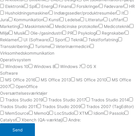
Elektronik
Spil
Energi
Finans
Forsikringer
Fødevarer
HR
Husholdningsmaskiner
Indlægssedler/produktresuméer
It
Jura
Kommunikation
Kunst
Ledelse
Litteratur
Luftfart
Marketing
Maskinteknik
Medicinske protokoller
Medicoteknik
Miljø
Musik
Olie-/gasindustri
PR
Psykologi
Regnskaber
Reklamer
UI (Software)
Sport
Teknik
Tekstforfatning
Transskribering
Turisme
Veterinærmedicin
Virksomhedskommunikation
Operativsystem
Windows 10
Windows 8
Windows 7
OS X
Software
MS Office 2016
MS Office 2013
MS Office 2010
MS Office
2007
OpenOffice
Oversættelsesværktøjer
Trados Studio 2019
Trados Studio 2017
Trados Studio 2014
Trados Studio 2011
Trados Studio 2009
Trados 2007 (TagEditor)
MemSource
MemoQ
LocStudio
XTM
Idiom
Passolo
Catalyst
Xbench (QA-værktøj)
Andre:
Send