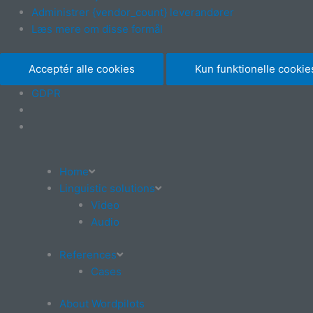
Administrer {vendor_count} leverandører
Læs mere om disse formål
Acceptér alle cookies
Kun funktionelle cookie
GDPR
Home
Linguistic solutions
Video
Audio
References
Cases
About Wordpilots