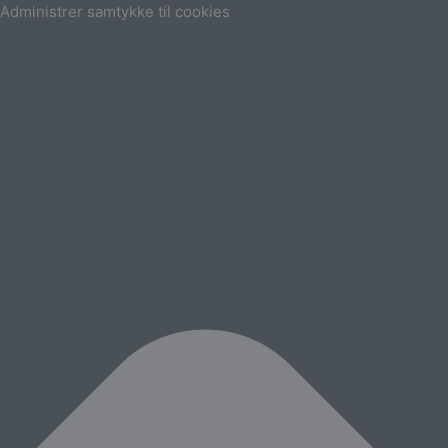
Marketing
Statistikker
Præferencer
Funktionsdygtig
Administrer samtykke til cookies