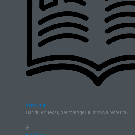
Korrektur
Har du en tekst, der trænger til at blive rettet til?
Indtaling