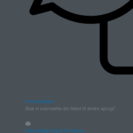
Oversættelse
Skal vi oversætte din tekst til andre sprog?
Efterredigering af AI-tekster