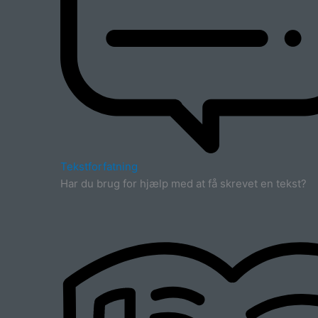
Tekstforfatning
Har du brug for hjælp med at få skrevet en tekst?