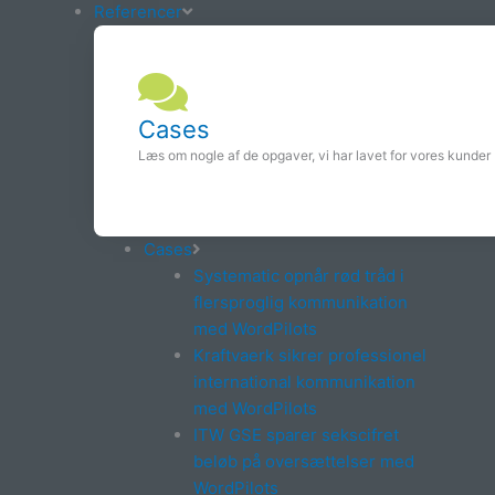
Referencer
Cases
Læs om nogle af de opgaver, vi har lavet for vores kunder
Cases
Systematic opnår rød tråd i
flersproglig kommunikation
med WordPilots
Kraftvaerk sikrer professionel
international kommunikation
med WordPilots
ITW GSE sparer sekscifret
beløb på oversættelser med
WordPilots