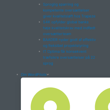
Sproglig sparring og
kompetente oversættelser
giver kvalitetsløft hos Trapeze
S4K opfylder global banks
høje kvalitetskrav med indfødt
oversætterteam
BAADER nyder godt af effektiv
og fleksibel projektstyring
IT Optima får konsekvent
træfsikre oversættelser på 22
sprog
Om WordPilots