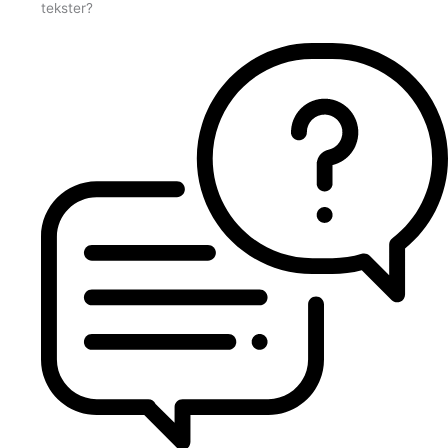
tekster?