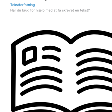
Tekstforfatning
Har du brug for hjælp med at få skrevet en tekst?