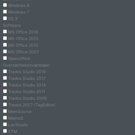
Windows 8
Windows 7
OS X
Software
MS Office 2016
MS Office 2013
MS Office 2010
MS Office 2007
OpenOffice
Oversættelsesværktøjer
Trados Studio 2019
Trados Studio 2017
Trados Studio 2014
Trados Studio 2011
Trados Studio 2009
Trados 2007 (TagEditor)
MemSource
MemoQ
LocStudio
XTM