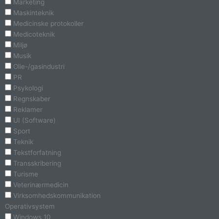
Marketing
Maskinteknik
Medicinske protokoller
Medicoteknik
Miljø
Musik
Olie-/gasindustri
PR
Psykologi
Regnskaber
Reklamer
UI (Software)
Sport
Teknik
Tekstforfatning
Transskribering
Turisme
Veterinærmedicin
Virksomhedskommunikation
Operativsystem
Windows 10