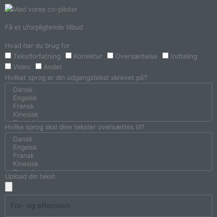
Få et uforpligtende tilbud
Hvad har du brug for
Tekstforfatning
Korrektur
Oversættelse
Indtaling
Video
Andet
Hvilket sprog er din udgangstekst skrevet på?
Hvilke sprog skal dine tekster oversættes til?
Upload din tekst