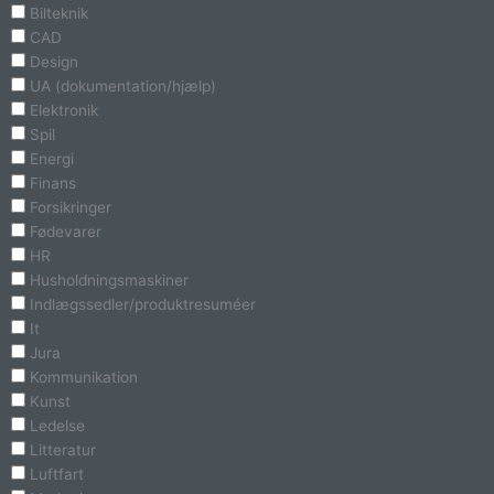
Bilteknik
CAD
Design
UA (dokumentation/hjælp)
Elektronik
Spil
Energi
Finans
Forsikringer
Fødevarer
HR
Husholdningsmaskiner
Indlægssedler/produktresuméer
It
Jura
Kommunikation
Kunst
Ledelse
Litteratur
Luftfart