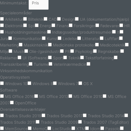
Minimumtakst:
Specialeområder
Arkitektur
Bilteknik
CAD
Design
UA (dokumentation/hjælp)
Elektronik
Spil
Energi
Finans
Forsikringer
Fødevarer
HR
Husholdningsmaskiner
Indlægssedler/produktresuméer
It
Jura
Kommunikation
Kunst
Ledelse
Litteratur
Luftfart
Marketing
Maskinteknik
Medicinske protokoller
Medicoteknik
Miljø
Musik
Olie-/gasindustri
PR
Psykologi
Regnskaber
Reklamer
UI (Software)
Sport
Teknik
Tekstforfatning
Transskribering
Turisme
Veterinærmedicin
Virksomhedskommunikation
Operativsystem
Windows 10
Windows 8
Windows 7
OS X
Software
MS Office 2016
MS Office 2013
MS Office 2010
MS Office
2007
OpenOffice
Oversættelsesværktøjer
Trados Studio 2019
Trados Studio 2017
Trados Studio 2014
Trados Studio 2011
Trados Studio 2009
Trados 2007 (TagEditor)
MemSource
MemoQ
LocStudio
XTM
Idiom
Passolo