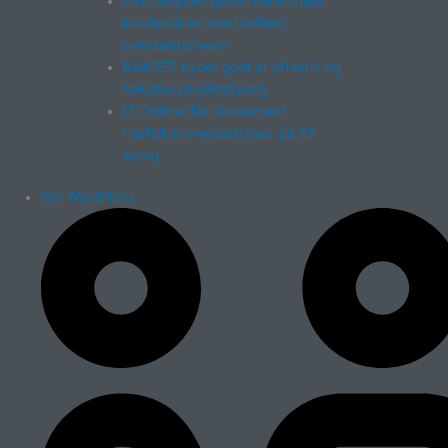
S4K opfylder global banks høje
kvalitetskrav med indfødt
oversætterteam
BAADER nyder godt af effektiv og
fleksibel projektstyring
IT Optima får konsekvent
træfsikre oversættelser på 22
sprog
Om WordPilots