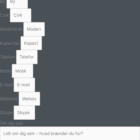
By
CVR
Modersmål
Kapacitet
Telefon
Mobil
E-mail
Websted
Skype
Om dig selv