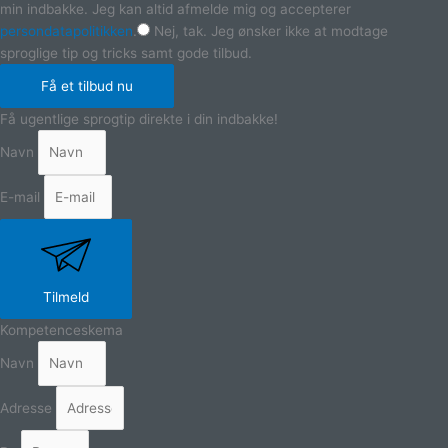
min indbakke. Jeg kan altid afmelde mig og accepterer
persondatapolitikken
.
Nej, tak. Jeg ønsker ikke at modtage
sproglige tip og tricks samt gode tilbud.
Få et tilbud nu
Få ugentlige sprogtip direkte i din indbakke!
Navn
E-mail
Tilmeld
Kompetenceskema
Navn
Adresse