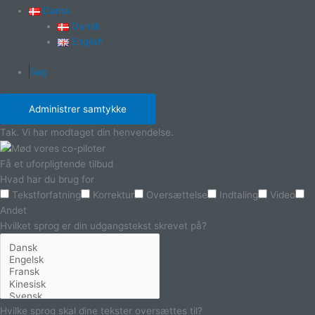
Dansk
Dansk
English
Søg
Administrer samtykke
Tak. Vi har modtaget din henvendelse.
Få et uforpligtende tilbud
Hvad har du brug for
Tekstforfatning
Korrektur
Oversættelse
Indtaling
Video
Andet
Hvilket sprog er din udgangstekst skrevet på?
Hvilke sprog skal dine tekster oversættes til?