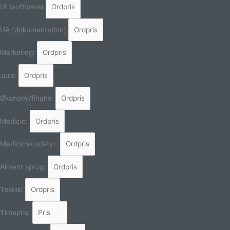
UI (software)
UA (dokumentation)
Marketing:
Jura:
Økonomi/finans:
Medicin:
Medicinsk udstyr:
Alment sprog:
Teknik:
Timepris: