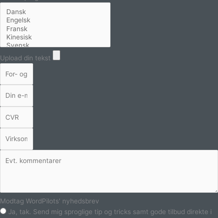
Upload din tekst
Modtag WordPilots' nyhedsbrev
Ja, tak. Send mig sproglige tip og tricks samt gode tilbud direkte i