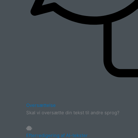
Oversættelse
Skal vi oversætte din tekst til andre sprog?
Efterredigering af AI-tekster