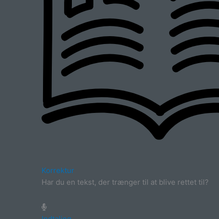
Korrektur
Har du en tekst, der trænger til at blive rettet til?
Indtaling