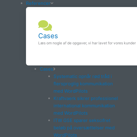
Referencer
Cases
Læs om nogle af de opgaver, vi har lavet for vores kunder
Cases
Systematic opnår rød tråd i
flersproglig kommunikation
med WordPilots
Kraftvaerk sikrer professionel
international kommunikation
med WordPilots
ITW GSE sparer sekscifret
beløb på oversættelser med
WordPilots