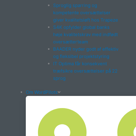
Sproglig sparring og
kompetente oversættelser
giver kvalitetsløft hos Trapeze
S4K opfylder global banks
høje kvalitetskrav med indfødt
oversætterteam
BAADER nyder godt af effektiv
og fleksibel projektstyring
IT Optima får konsekvent
træfsikre oversættelser på 22
sprog
Om WordPilots