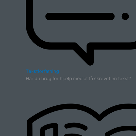
Tekstforfatning
Har du brug for hjælp med at få skrevet en tekst?