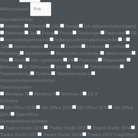
Minimumtakst:
Specialeområder
Arkitektur
Bilteknik
CAD
Design
UA (dokumentation/hjælp)
Elektronik
Spil
Energi
Finans
Forsikringer
Fødevarer
HR
Husholdningsmaskiner
Indlægssedler/produktresuméer
It
Jura
Kommunikation
Kunst
Ledelse
Litteratur
Luftfart
Marketing
Maskinteknik
Medicinske protokoller
Medicoteknik
Miljø
Musik
Olie-/gasindustri
PR
Psykologi
Regnskaber
Reklamer
UI (Software)
Sport
Teknik
Tekstforfatning
Transskribering
Turisme
Veterinærmedicin
Virksomhedskommunikation
Operativsystem
Windows 10
Windows 8
Windows 7
OS X
Software
MS Office 2016
MS Office 2013
MS Office 2010
MS Office
2007
OpenOffice
Oversættelsesværktøjer
Trados Studio 2019
Trados Studio 2017
Trados Studio 2014
Trados Studio 2011
Trados Studio 2009
Trados 2007 (TagEditor)