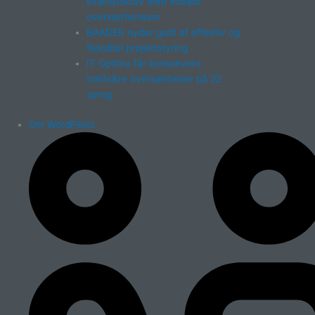
kvalitetskrav med indfødt
oversætterteam
BAADER nyder godt af effektiv og
fleksibel projektstyring
IT Optima får konsekvent
træfsikre oversættelser på 22
sprog
Om WordPilots