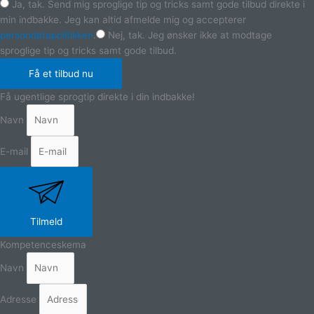
Ja, tak. Send mig sproglige tip og tricks samt gode tilbud direkte i
min indbakke. Jeg kan altid afmelde mig og accepterer
persondatapolitikken
.
Nej, tak. Jeg ønsker ikke at modtage
sproglige tip og tricks samt gode tilbud.
Få et tilbud nu
Få ugentlige sprogtip direkte i din indbakke!
Navn
E-mail
Tilmeld
Kompetenceskema
Navn
Adresse