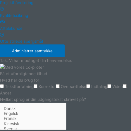
Projekthåndtering
Kvalitetssikring
Aftalekunde
Ofte stillede spørgsmål
Administrer samtykke
Tak. Vi har modtaget din henvendelse.
Få et uforpligtende tilbud
Hvad har du brug for
Tekstforfatning
Korrektur
Oversættelse
Indtaling
Video
Andet
Hvilket sprog er din udgangstekst skrevet på?