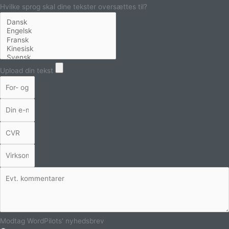
Hvilke sprog skal dine tekster oversættes til?
Upload din tekst
Modtag WordPilots' nyhedsbrev