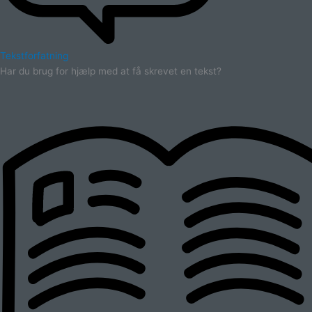
Tekstforfatning
Har du brug for hjælp med at få skrevet en tekst?