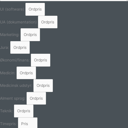
UI (software)
UA (dokumentation)
Marketing:
Jura:
Økonomi/finans:
Medicin:
Medicinsk udstyr:
Alment sprog:
Teknik:
Timepris: