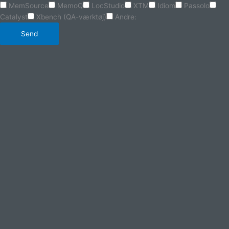
MemSource
MemoQ
LocStudio
XTM
Idiom
Passolo
Catalyst
Xbench (QA-værktøj)
Andre:
Send