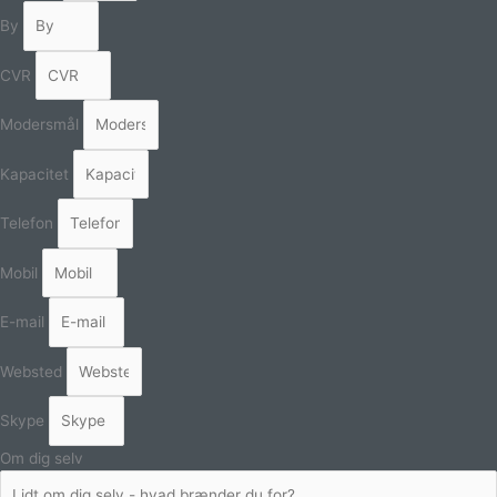
By
CVR
Modersmål
Kapacitet
Telefon
Mobil
E-mail
Websted
Skype
Om dig selv