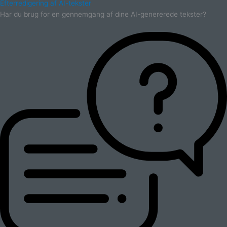
Efterredigering af AI-tekster
Har du brug for en gennemgang af dine AI-genererede tekster?