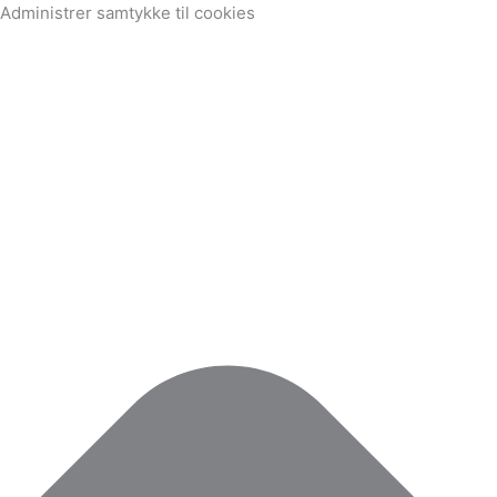
Marketing
Statistikker
Præferencer
Funktionsdygtig
Administrer samtykke til cookies