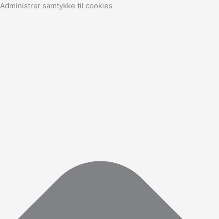
Marketing
Statistikker
Præferencer
Funktionsdygtig
Administrer samtykke til cookies