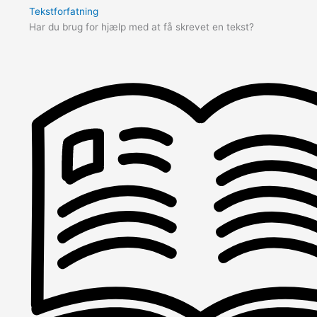
Tekstforfatning
Har du brug for hjælp med at få skrevet en tekst?