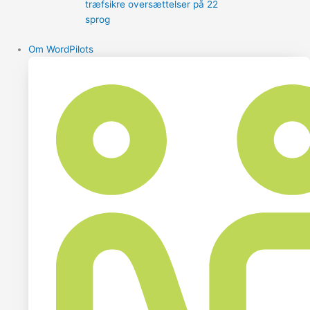
træfsikre oversættelser på 22
sprog
Om WordPilots