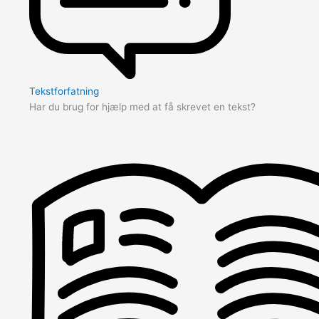
Tekstforfatning
Har du brug for hjælp med at få skrevet en tekst?