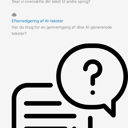
Skal vi oversætte din tekst til andre sprog?
Efterredigering af AI-tekster
Har du brug for en gennemgang af dine AI-genererede
tekster?