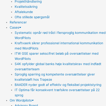
Projekthåndtering
Kvalitetssikring
Aftalekunde
Ofte stillede spørgsmål
Referencer
Cases
Systematic opnår rød tråd i flersproglig kommunikation med
WordPilots
Kraftvaerk sikrer professionel international kommunikation
med WordPilots
ITW GSE sparer sekscifret beløb på oversættelser med
WordPilots
S4K opfylder global banks høje kvalitetskrav med indfødt
oversætterteam
Sproglig sparring og kompetente oversættelser giver
kvalitetsløft hos Trapeze
BAADER nyder godt af effektiv og fleksibel projektstyring
IT Optima får konsekvent træfsikre oversættelser på 22
sprog
Om Wordpilots
Advisory Board