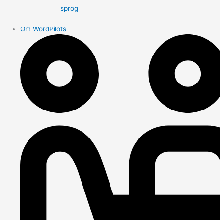
sprog
Om WordPilots