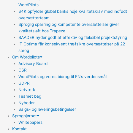
WordPilots
S4K opfylder global banks høje kvalitetskrav med indfødt
oversætterteam
Sproglig sparring og kompetente oversættelser giver
kvalitetsløft hos Trapeze
BAADER nyder godt af effektiv og fleksibel projektstyring
IT Optima får konsekvent træfsikre oversættelser på 22
sprog
Om Wordpilots
Advisory Board
CSR
WordPilots og vores bidrag til FN’s verdensmål
GDPR
Netværk
Teamet bag
Nyheder
Salgs- og leveringsbetingelser
Sproghjørnet
Whitepapers
Kontakt