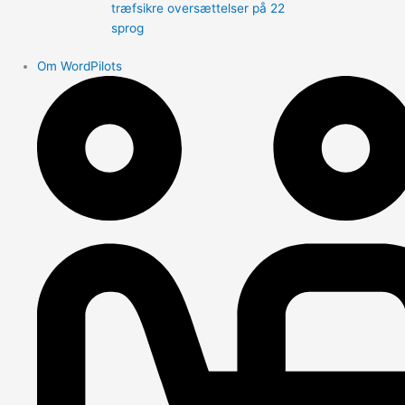
træfsikre oversættelser på 22
sprog
Om WordPilots