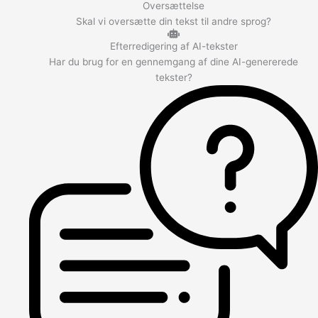
Oversættelse
Skal vi oversætte din tekst til andre sprog?
Efterredigering af AI-tekster
Har du brug for en gennemgang af dine AI-genererede
tekster?