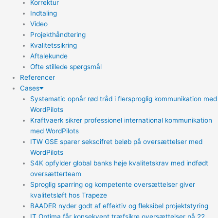
Korrektur
Indtaling
Video
Projekthåndtering
Kvalitetssikring
Aftalekunde
Ofte stillede spørgsmål
Referencer
Cases
Systematic opnår rød tråd i flersproglig kommunikation med
WordPilots
Kraftvaerk sikrer professionel international kommunikation
med WordPilots
ITW GSE sparer sekscifret beløb på oversættelser med
WordPilots
S4K opfylder global banks høje kvalitetskrav med indfødt
oversætterteam
Sproglig sparring og kompetente oversættelser giver
kvalitetsløft hos Trapeze
BAADER nyder godt af effektiv og fleksibel projektstyring
IT Optima får konsekvent træfsikre oversættelser på 22