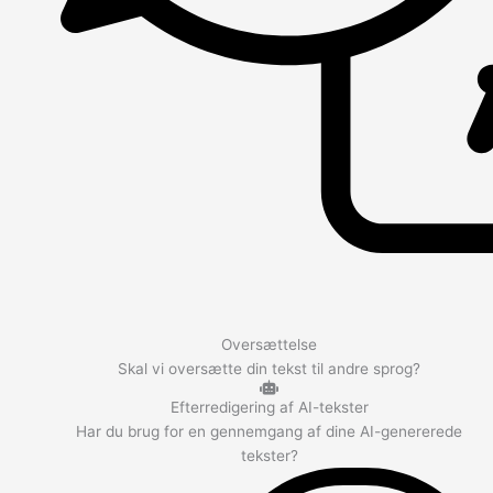
Oversættelse
Skal vi oversætte din tekst til andre sprog?
Efterredigering af AI-tekster
Har du brug for en gennemgang af dine AI-genererede
tekster?