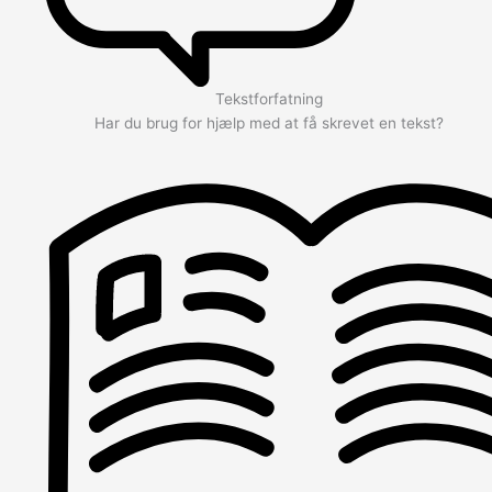
Tekstforfatning
Har du brug for hjælp med at få skrevet en tekst?