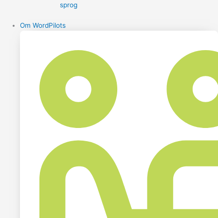
sprog
Om WordPilots