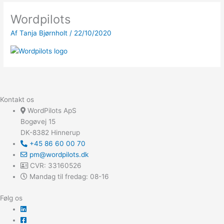
Wordpilots
Af
Tanja Bjørnholt
/
22/10/2020
Kontakt os
WordPilots ApS
Bogøvej 15
DK-8382 Hinnerup
+45 86 60 00 70
pm@wordpilots.dk
CVR: 33160526
Mandag til fredag: 08-16
Følg os