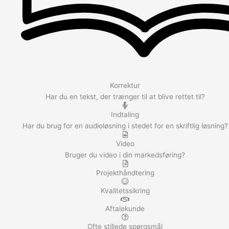
Korrektur
Har du en tekst, der trænger til at blive rettet til?
Indtaling
Har du brug for en audioløsning i stedet for en skriftlig løsning?
Video
Bruger du video i din markedsføring?
Projekthåndtering
Kvalitetssikring
Aftalekunde
Ofte stillede spørgsmål