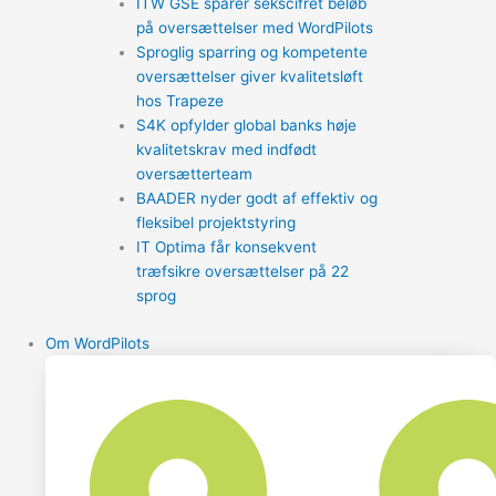
ITW GSE sparer sekscifret beløb
på oversættelser med WordPilots
Sproglig sparring og kompetente
oversættelser giver kvalitetsløft
hos Trapeze
S4K opfylder global banks høje
kvalitetskrav med indfødt
oversætterteam
BAADER nyder godt af effektiv og
fleksibel projektstyring
IT Optima får konsekvent
træfsikre oversættelser på 22
sprog
Om WordPilots