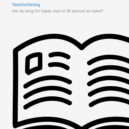
Tekstforfatning
Har du brug for hjælp med at få skrevet en tekst?