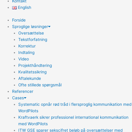
Kontakt
English
Forside
Sproglige løsninger
Oversættelse
Tekstforfatning
Korrektur
Indtaling
Video
Projekthåndtering
Kvalitetssikring
Aftalekunde
Ofte stillede spørgsmål
Referencer
Cases
Systematic opnår rød tråd i flersproglig kommunikation med
WordPilots
Kraftvaerk sikrer professionel international kommunikation
med WordPilots
ITW GSE sparer sekscifret beløb på oversættelser med