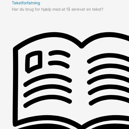
Tekstforfatning
Har du brug for hjælp med at få skrevet en tekst?