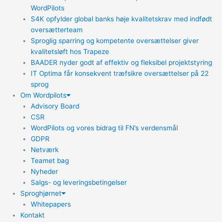
WordPilots
S4K opfylder global banks høje kvalitetskrav med indfødt
oversætterteam
Sproglig sparring og kompetente oversættelser giver
kvalitetsløft hos Trapeze
BAADER nyder godt af effektiv og fleksibel projektstyring
IT Optima får konsekvent træfsikre oversættelser på 22
sprog
Om Wordpilots
Advisory Board
CSR
WordPilots og vores bidrag til FN’s verdensmål
GDPR
Netværk
Teamet bag
Nyheder
Salgs- og leveringsbetingelser
Sproghjørnet
Whitepapers
Kontakt