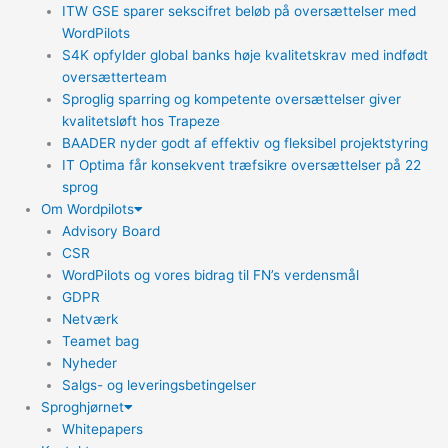
ITW GSE sparer sekscifret beløb på oversættelser med
WordPilots
S4K opfylder global banks høje kvalitetskrav med indfødt
oversætterteam
Sproglig sparring og kompetente oversættelser giver
kvalitetsløft hos Trapeze
BAADER nyder godt af effektiv og fleksibel projektstyring
IT Optima får konsekvent træfsikre oversættelser på 22
sprog
Om Wordpilots
Advisory Board
CSR
WordPilots og vores bidrag til FN’s verdensmål
GDPR
Netværk
Teamet bag
Nyheder
Salgs- og leveringsbetingelser
Sproghjørnet
Whitepapers