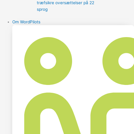
træfsikre oversættelser på 22
sprog
Om WordPilots