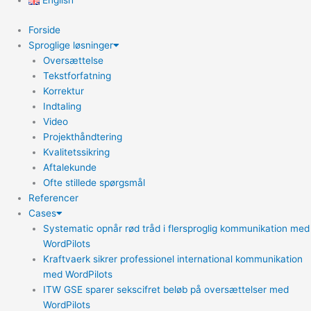
English
Forside
Sproglige løsninger
Oversættelse
Tekstforfatning
Korrektur
Indtaling
Video
Projekthåndtering
Kvalitetssikring
Aftalekunde
Ofte stillede spørgsmål
Referencer
Cases
Systematic opnår rød tråd i flersproglig kommunikation med
WordPilots
Kraftvaerk sikrer professionel international kommunikation
med WordPilots
ITW GSE sparer sekscifret beløb på oversættelser med
WordPilots