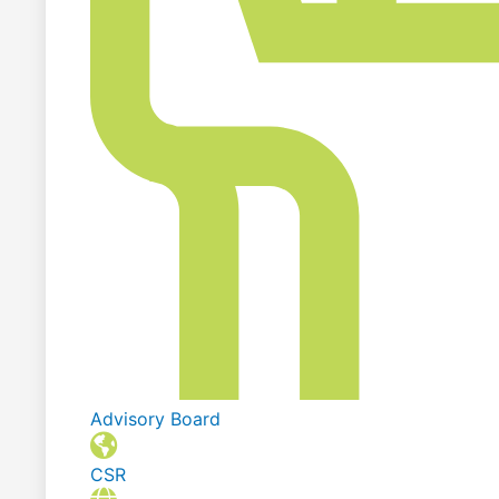
Advisory Board
CSR