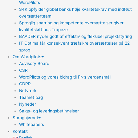
WordPilots
S4K opfylder global banks høje kvalitetskrav med indfødt
oversætterteam
Sproglig sparring og kompetente oversættelser giver
kvalitetsløft hos Trapeze
BAADER nyder godt af effektiv og fleksibel projektstyring
IT Optima får konsekvent træfsikre oversættelser på 22
sprog
Om Wordpilots
Advisory Board
CSR
WordPilots og vores bidrag til FN’s verdensmål
GDPR
Netværk
Teamet bag
Nyheder
Salgs- og leveringsbetingelser
Sproghjørnet
Whitepapers
Kontakt