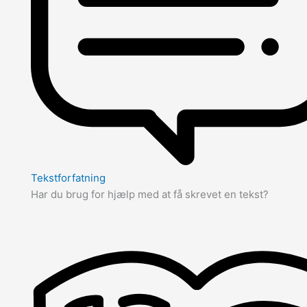
Tekstforfatning
Har du brug for hjælp med at få skrevet en tekst?