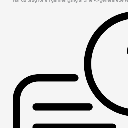
Har du brug for en gennemgang af dine AI-genererede t