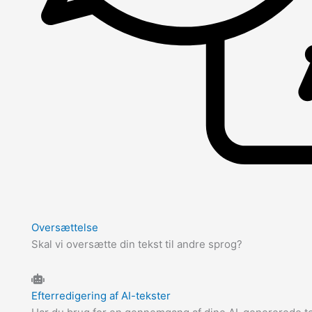
Oversættelse
Skal vi oversætte din tekst til andre sprog?
Efterredigering af AI-tekster