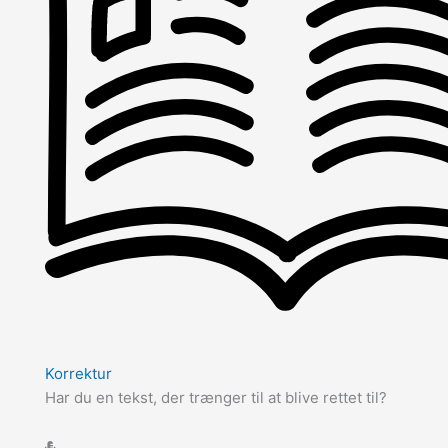
Korrektur
Har du en tekst, der trænger til at blive rettet til?