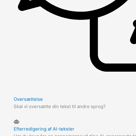
Oversættelse
Skal vi oversætte din tekst til andre sprog?
Efterredigering af AI-tekster