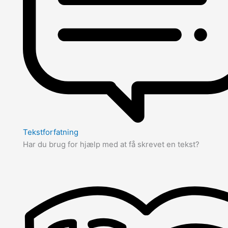
Tekstforfatning
Har du brug for hjælp med at få skrevet en tekst?