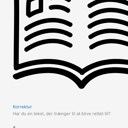
Korrektur
Har du en tekst, der trænger til at blive rettet til?