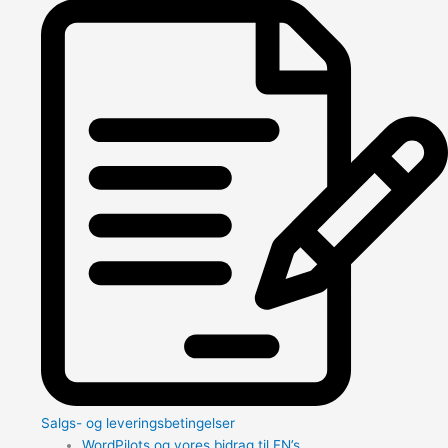
Salgs- og leveringsbetingelser
WordPilots og vores bidrag til FN’s