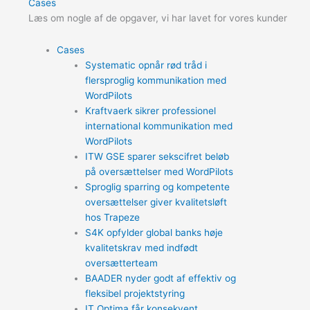
Cases
Læs om nogle af de opgaver, vi har lavet for vores kunder
Cases
Systematic opnår rød tråd i
flersproglig kommunikation med
WordPilots
Kraftvaerk sikrer professionel
international kommunikation med
WordPilots
ITW GSE sparer sekscifret beløb
på oversættelser med WordPilots
Sproglig sparring og kompetente
oversættelser giver kvalitetsløft
hos Trapeze
S4K opfylder global banks høje
kvalitetskrav med indfødt
oversætterteam
BAADER nyder godt af effektiv og
fleksibel projektstyring
IT Optima får konsekvent