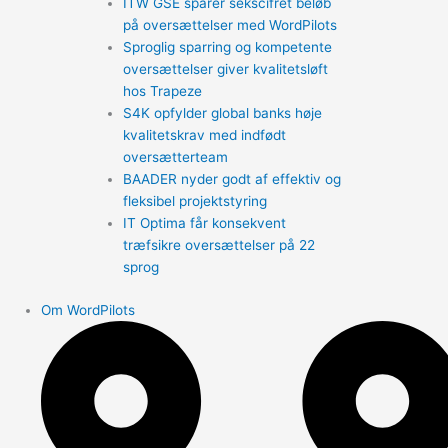
ITW GSE sparer sekscifret beløb
på oversættelser med WordPilots
Sproglig sparring og kompetente
oversættelser giver kvalitetsløft
hos Trapeze
S4K opfylder global banks høje
kvalitetskrav med indfødt
oversætterteam
BAADER nyder godt af effektiv og
fleksibel projektstyring
IT Optima får konsekvent
træfsikre oversættelser på 22
sprog
Om WordPilots