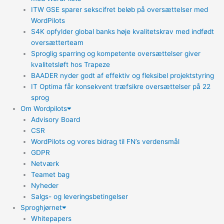
ITW GSE sparer sekscifret beløb på oversættelser med
WordPilots
S4K opfylder global banks høje kvalitetskrav med indfødt
oversætterteam
Sproglig sparring og kompetente oversættelser giver
kvalitetsløft hos Trapeze
BAADER nyder godt af effektiv og fleksibel projektstyring
IT Optima får konsekvent træfsikre oversættelser på 22
sprog
Om Wordpilots
Advisory Board
CSR
WordPilots og vores bidrag til FN’s verdensmål
GDPR
Netværk
Teamet bag
Nyheder
Salgs- og leveringsbetingelser
Sproghjørnet
Whitepapers