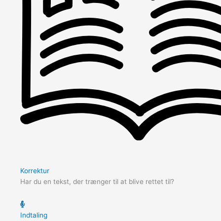
Korrektur
Har du en tekst, der trænger til at blive rettet til?
Indtaling