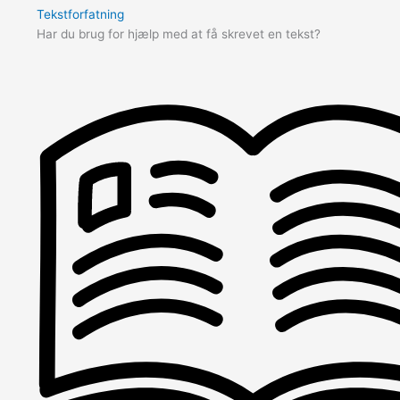
Tekstforfatning
Har du brug for hjælp med at få skrevet en tekst?