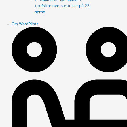
træfsikre oversættelser på 22
sprog
Om WordPilots