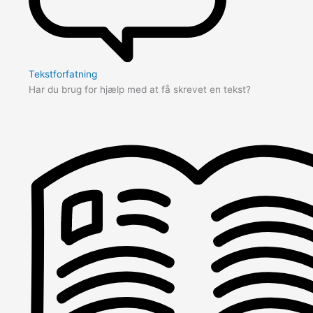
Tekstforfatning
Har du brug for hjælp med at få skrevet en tekst?