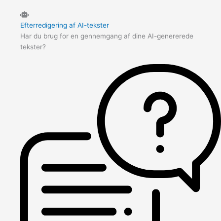
Efterredigering af AI-tekster
Har du brug for en gennemgang af dine AI-genererede
tekster?