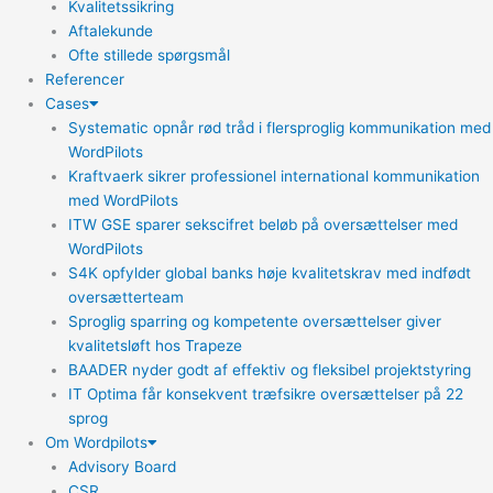
Kvalitetssikring
Aftalekunde
Ofte stillede spørgsmål
Referencer
Cases
Systematic opnår rød tråd i flersproglig kommunikation med
WordPilots
Kraftvaerk sikrer professionel international kommunikation
med WordPilots
ITW GSE sparer sekscifret beløb på oversættelser med
WordPilots
S4K opfylder global banks høje kvalitetskrav med indfødt
oversætterteam
Sproglig sparring og kompetente oversættelser giver
kvalitetsløft hos Trapeze
BAADER nyder godt af effektiv og fleksibel projektstyring
IT Optima får konsekvent træfsikre oversættelser på 22
sprog
Om Wordpilots
Advisory Board
CSR