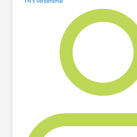
FN's verdensmål