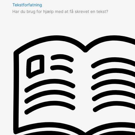
Tekstforfatning
Har du brug for hjælp med at få skrevet en tekst?