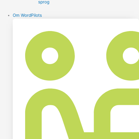
sprog
Om WordPilots