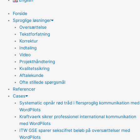
English
Forside
Sproglige løsninger
Oversættelse
Tekstforfatning
Korrektur
Indtaling
Video
Projekthåndtering
Kvalitetssikring
Aftalekunde
Ofte stillede spørgsmål
Referencer
Cases
Systematic opnår rød tråd i flersproglig kommunikation med
WordPilots
Kraftvaerk sikrer professionel international kommunikation
med WordPilots
ITW GSE sparer sekscifret beløb på oversættelser med
WordPilots