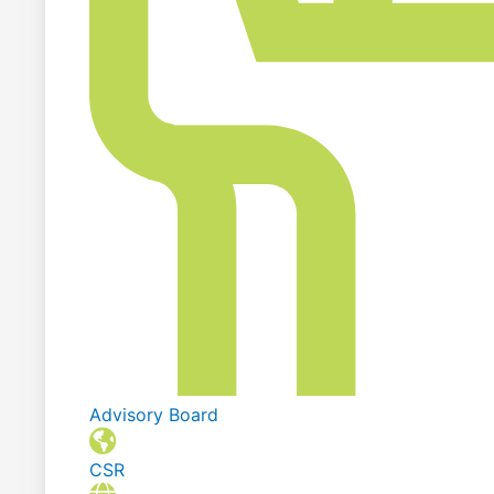
Advisory Board
CSR