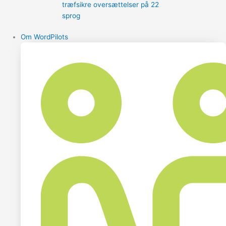
træfsikre oversættelser på 22
sprog
Om WordPilots