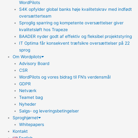
WordPilots
S4K opfylder global banks høje kvalitetskrav med indfødt
oversætterteam
Sproglig sparring og kompetente oversættelser giver
kvalitetsløft hos Trapeze
BAADER nyder godt af effektiv og fleksibel projektstyring
IT Optima får konsekvent træfsikre oversættelser på 22
sprog
Om Wordpilots
Advisory Board
CSR
WordPilots og vores bidrag til FN’s verdensmål
GDPR
Netværk
Teamet bag
Nyheder
Salgs- og leveringsbetingelser
Sproghjørnet
Whitepapers
Kontakt