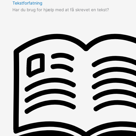
Tekstforfatning
Har du brug for hjælp med at få skrevet en tekst?