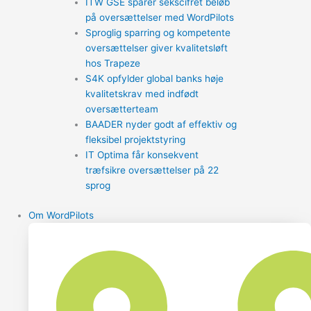
ITW GSE sparer sekscifret beløb
på oversættelser med WordPilots
Sproglig sparring og kompetente
oversættelser giver kvalitetsløft
hos Trapeze
S4K opfylder global banks høje
kvalitetskrav med indfødt
oversætterteam
BAADER nyder godt af effektiv og
fleksibel projektstyring
IT Optima får konsekvent
træfsikre oversættelser på 22
sprog
Om WordPilots