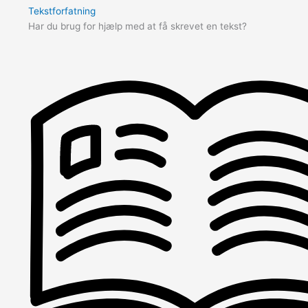
Tekstforfatning
Har du brug for hjælp med at få skrevet en tekst?