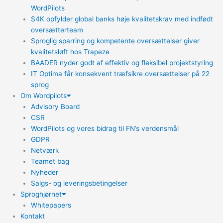
WordPilots
S4K opfylder global banks høje kvalitetskrav med indfødt
oversætterteam
Sproglig sparring og kompetente oversættelser giver
kvalitetsløft hos Trapeze
BAADER nyder godt af effektiv og fleksibel projektstyring
IT Optima får konsekvent træfsikre oversættelser på 22
sprog
Om Wordpilots
Advisory Board
CSR
WordPilots og vores bidrag til FN’s verdensmål
GDPR
Netværk
Teamet bag
Nyheder
Salgs- og leveringsbetingelser
Sproghjørnet
Whitepapers
Kontakt