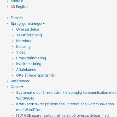
Kontakt
English
Forside
Sproglige løsninger
Oversættelse
Tekstforfatning
Korrektur
Indtaling
Video
Projekthåndtering
Kvalitetssikring
Aftalekunde
Ofte stillede spørgsmål
Referencer
Cases
Systematic opnår rød tråd i flersproglig kommunikation med
WordPilots
Kraftvaerk sikrer professionel international kommunikation
med WordPilots
ITW GSE sparer sekscifret beløb på oversættelser med