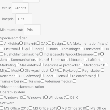
Teknik:
Timepris:
Minimumtakst:
Specialeområder
Arkitektur
Bilteknik
CAD
Design
UA (dokumentation/hjælp)
Elektronik
Spil
Energi
Finans
Forsikringer
Fødevarer
HR
Husholdningsmaskiner
Indlægssedler/produktresuméer
It
Jura
Kommunikation
Kunst
Ledelse
Litteratur
Luftfart
Marketing
Maskinteknik
Medicinske protokoller
Medicoteknik
Miljø
Musik
Olie-/gasindustri
PR
Psykologi
Regnskaber
Reklamer
UI (Software)
Sport
Teknik
Tekstforfatning
Transskribering
Turisme
Veterinærmedicin
Virksomhedskommunikation
Operativsystem
Windows 10
Windows 8
Windows 7
OS X
Software
MS Office 2016
MS Office 2013
MS Office 2010
MS Office