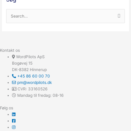
S
ø
g
e
f
Kontakt os
t
WordPilots ApS
Bogøvej 15
e
DK-8382 Hinnerup
r
+45 86 60 00 70
:
pm@wordpilots.dk
CVR: 33160526
Mandag til fredag: 08-16
Følg os