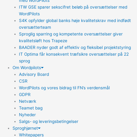
med WordPilots
ITW GSE sparer sekscifret beløb på oversættelser med
WordPilots
S4K opfylder global banks høje kvalitetskrav med indfødt
oversætterteam
Sproglig sparring og kompetente oversættelser giver
kvalitetsløft hos Trapeze
BAADER nyder godt af effektiv og fleksibel projektstyring
IT Optima får konsekvent træfsikre oversættelser på 22
sprog
Om Wordpilots
Advisory Board
CSR
WordPilots og vores bidrag til FN’s verdensmål
GDPR
Netværk
Teamet bag
Nyheder
Salgs- og leveringsbetingelser
Sproghjørnet
Whitepapers