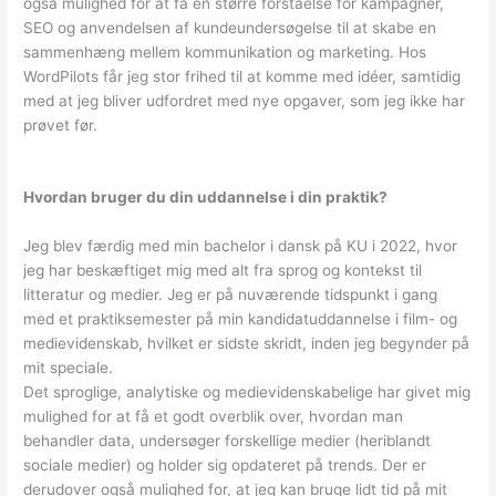
også mulighed for at få en større forståelse for kampagner,
SEO og anvendelsen af kundeundersøgelse til at skabe en
sammenhæng mellem kommunikation og marketing. Hos
WordPilots får jeg stor frihed til at komme med idéer, samtidig
med at jeg bliver udfordret med nye opgaver, som jeg ikke har
prøvet før.
Hvordan bruger du din uddannelse i din praktik?
Jeg blev færdig med min bachelor i dansk på KU i 2022, hvor
jeg har beskæftiget mig med alt fra sprog og kontekst til
litteratur og medier. Jeg er på nuværende tidspunkt i gang
med et praktiksemester på min kandidatuddannelse i film- og
medievidenskab, hvilket er sidste skridt, inden jeg begynder på
mit speciale.
Det sproglige, analytiske og medievidenskabelige har givet mig
mulighed for at få et godt overblik over, hvordan man
behandler data, undersøger forskellige medier (heriblandt
sociale medier) og holder sig opdateret på trends. Der er
derudover også mulighed for, at jeg kan bruge lidt tid på mit