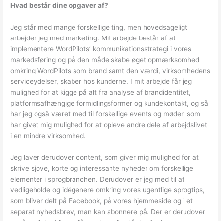
Hvad består dine opgaver af?
Jeg står med mange forskellige ting, men hovedsageligt
arbejder jeg med marketing. Mit arbejde består af at
implementere WordPilots’ kommunikationsstrategi i vores
markedsføring og på den måde skabe øget opmærksomhed
omkring WordPilots som brand samt den værdi, virksomhedens
serviceydelser, skaber hos kunderne. I mit arbejde får jeg
mulighed for at kigge på alt fra analyse af brandidentitet,
platformsafhængige formidlingsformer og kundekontakt, og så
har jeg også været med til forskellige events og møder, som
har givet mig mulighed for at opleve andre dele af arbejdslivet
i en mindre virksomhed.
Jeg laver derudover content, som giver mig mulighed for at
skrive sjove, korte og interessante nyheder om forskellige
elementer i sprogbranchen. Derudover er jeg med til at
vedligeholde og idégenere omkring vores ugentlige sprogtips,
som bliver delt på Facebook, på vores hjemmeside og i et
separat nyhedsbrev, man kan abonnere på. Der er derudover