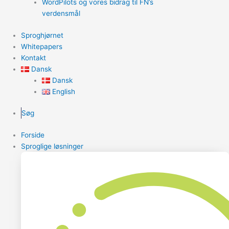
WordPilots og vores bidrag til FN’s
verdensmål
Sproghjørnet
Whitepapers
Kontakt
Dansk
Dansk
English
Søg
Forside
Sproglige løsninger