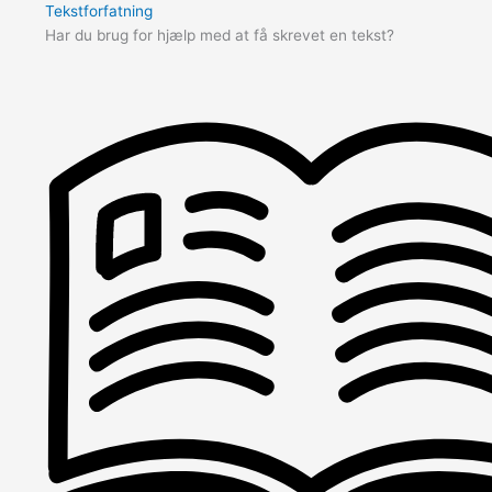
Tekstforfatning
Har du brug for hjælp med at få skrevet en tekst?