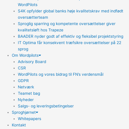
WordPilots
S4K opfylder global banks høje kvalitetskrav med indfødt
oversætterteam
Sproglig sparring og kompetente oversættelser giver
kvalitetsløft hos Trapeze
BAADER nyder godt af effektiv og fleksibel projektstyring
IT Optima får konsekvent træfsikre oversættelser på 22
sprog
Om Wordpilots
Advisory Board
CSR
WordPilots og vores bidrag til FN’s verdensmål
GDPR
Netværk
Teamet bag
Nyheder
Salgs- og leveringsbetingelser
Sproghjørnet
Whitepapers
Kontakt