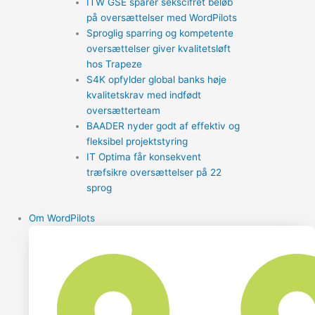
ITW GSE sparer sekscifret beløb
på oversættelser med WordPilots
Sproglig sparring og kompetente
oversættelser giver kvalitetsløft
hos Trapeze
S4K opfylder global banks høje
kvalitetskrav med indfødt
oversætterteam
BAADER nyder godt af effektiv og
fleksibel projektstyring
IT Optima får konsekvent
træfsikre oversættelser på 22
sprog
Om WordPilots