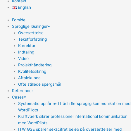
Kontakt
English
Forside
Sproglige løsninger
Oversættelse
Tekstforfatning
Korrektur
Indtaling
Video
Projekthåndtering
Kvalitetssikring
Aftalekunde
Ofte stillede spørgsmål
Referencer
Cases
Systematic opnår rød tråd i flersproglig kommunikation med
WordPilots
Kraftvaerk sikrer professionel international kommunikation
med WordPilots
ITW GSE sparer sekscifret beløb på oversættelser med