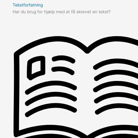
Tekstforfatning
Har du brug for hjælp med at få skrevet en tekst?