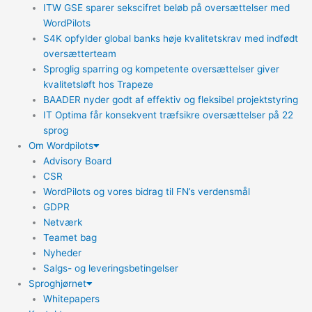
ITW GSE sparer sekscifret beløb på oversættelser med
WordPilots
S4K opfylder global banks høje kvalitetskrav med indfødt
oversætterteam
Sproglig sparring og kompetente oversættelser giver
kvalitetsløft hos Trapeze
BAADER nyder godt af effektiv og fleksibel projektstyring
IT Optima får konsekvent træfsikre oversættelser på 22
sprog
Om Wordpilots
Advisory Board
CSR
WordPilots og vores bidrag til FN’s verdensmål
GDPR
Netværk
Teamet bag
Nyheder
Salgs- og leveringsbetingelser
Sproghjørnet
Whitepapers