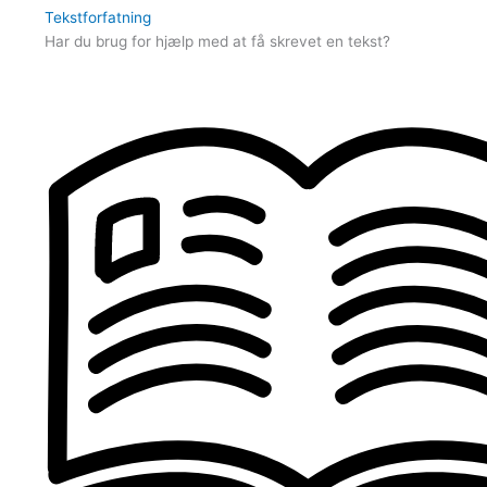
Tekstforfatning
Har du brug for hjælp med at få skrevet en tekst?