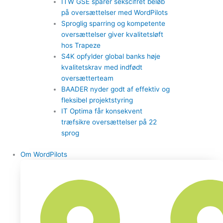
ITW GSE sparer sekscifret beløb
på oversættelser med WordPilots
Sproglig sparring og kompetente
oversættelser giver kvalitetsløft
hos Trapeze
S4K opfylder global banks høje
kvalitetskrav med indfødt
oversætterteam
BAADER nyder godt af effektiv og
fleksibel projektstyring
IT Optima får konsekvent
træfsikre oversættelser på 22
sprog
Om WordPilots