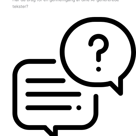
tekster?