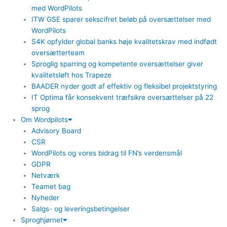
med WordPilots
ITW GSE sparer sekscifret beløb på oversættelser med
WordPilots
S4K opfylder global banks høje kvalitetskrav med indfødt
oversætterteam
Sproglig sparring og kompetente oversættelser giver
kvalitetsløft hos Trapeze
BAADER nyder godt af effektiv og fleksibel projektstyring
IT Optima får konsekvent træfsikre oversættelser på 22
sprog
Om Wordpilots
Advisory Board
CSR
WordPilots og vores bidrag til FN’s verdensmål
GDPR
Netværk
Teamet bag
Nyheder
Salgs- og leveringsbetingelser
Sproghjørnet