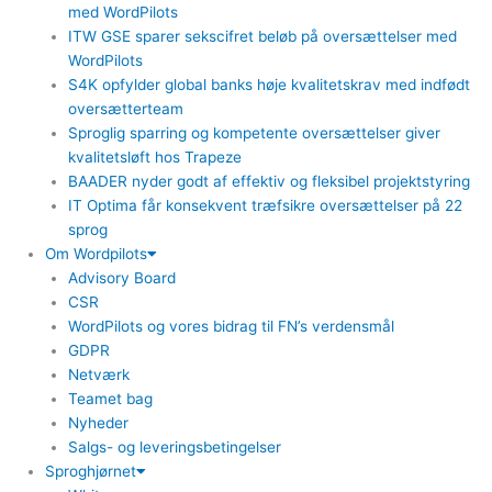
med WordPilots
ITW GSE sparer sekscifret beløb på oversættelser med
WordPilots
S4K opfylder global banks høje kvalitetskrav med indfødt
oversætterteam
Sproglig sparring og kompetente oversættelser giver
kvalitetsløft hos Trapeze
BAADER nyder godt af effektiv og fleksibel projektstyring
IT Optima får konsekvent træfsikre oversættelser på 22
sprog
Om Wordpilots
Advisory Board
CSR
WordPilots og vores bidrag til FN’s verdensmål
GDPR
Netværk
Teamet bag
Nyheder
Salgs- og leveringsbetingelser
Sproghjørnet