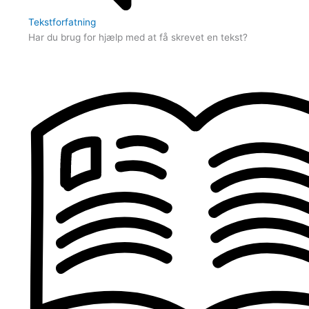
Tekstforfatning
Har du brug for hjælp med at få skrevet en tekst?