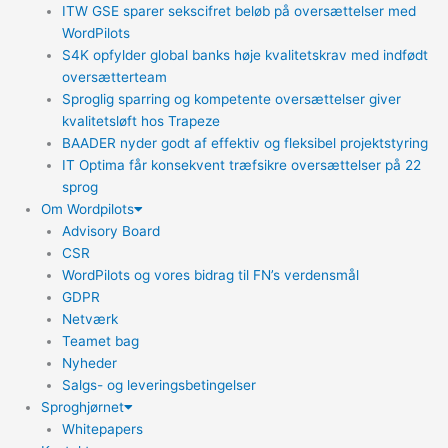
ITW GSE sparer sekscifret beløb på oversættelser med
WordPilots
S4K opfylder global banks høje kvalitetskrav med indfødt
oversætterteam
Sproglig sparring og kompetente oversættelser giver
kvalitetsløft hos Trapeze
BAADER nyder godt af effektiv og fleksibel projektstyring
IT Optima får konsekvent træfsikre oversættelser på 22
sprog
Om Wordpilots
Advisory Board
CSR
WordPilots og vores bidrag til FN’s verdensmål
GDPR
Netværk
Teamet bag
Nyheder
Salgs- og leveringsbetingelser
Sproghjørnet
Whitepapers