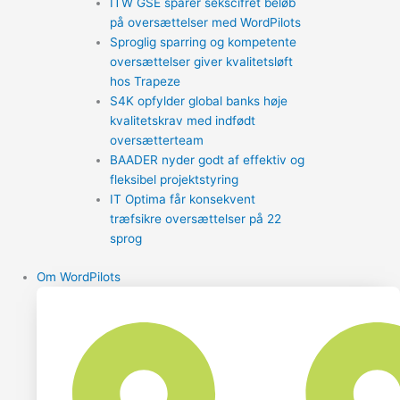
ITW GSE sparer sekscifret beløb
på oversættelser med WordPilots
Sproglig sparring og kompetente
oversættelser giver kvalitetsløft
hos Trapeze
S4K opfylder global banks høje
kvalitetskrav med indfødt
oversætterteam
BAADER nyder godt af effektiv og
fleksibel projektstyring
IT Optima får konsekvent
træfsikre oversættelser på 22
sprog
Om WordPilots