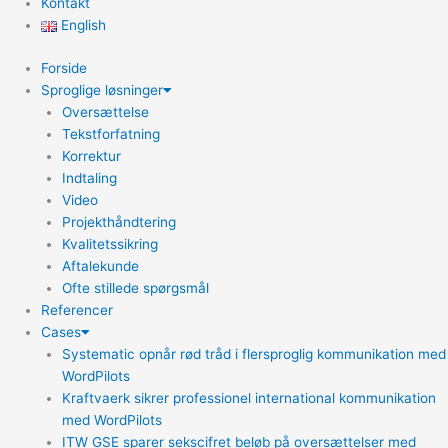
Kontakt
English
Forside
Sproglige løsninger
Oversættelse
Tekstforfatning
Korrektur
Indtaling
Video
Projekthåndtering
Kvalitetssikring
Aftalekunde
Ofte stillede spørgsmål
Referencer
Cases
Systematic opnår rød tråd i flersproglig kommunikation med
WordPilots
Kraftvaerk sikrer professionel international kommunikation
med WordPilots
ITW GSE sparer sekscifret beløb på oversættelser med