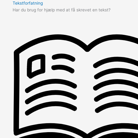
Tekstforfatning
Har du brug for hjælp med at få skrevet en tekst?