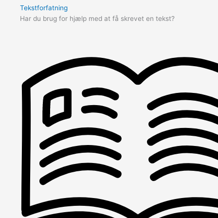
Tekstforfatning
Har du brug for hjælp med at få skrevet en tekst?