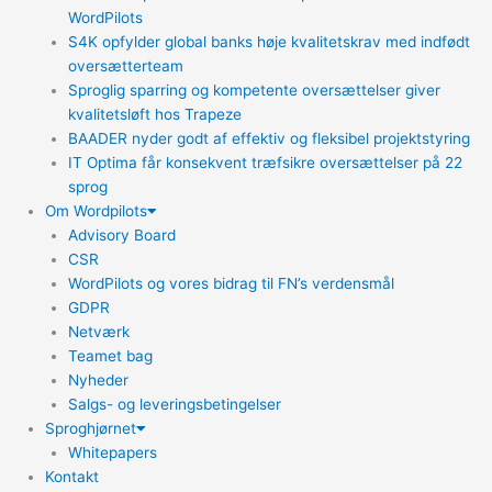
WordPilots
S4K opfylder global banks høje kvalitetskrav med indfødt
oversætterteam
Sproglig sparring og kompetente oversættelser giver
kvalitetsløft hos Trapeze
BAADER nyder godt af effektiv og fleksibel projektstyring
IT Optima får konsekvent træfsikre oversættelser på 22
sprog
Om Wordpilots
Advisory Board
CSR
WordPilots og vores bidrag til FN’s verdensmål
GDPR
Netværk
Teamet bag
Nyheder
Salgs- og leveringsbetingelser
Sproghjørnet
Whitepapers
Kontakt