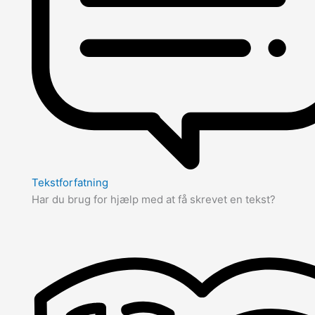
Tekstforfatning
Har du brug for hjælp med at få skrevet en tekst?