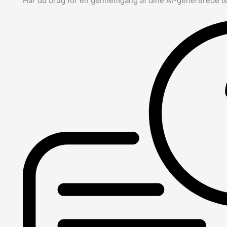
Har du brug for en gennemgang af dine AI-genererede t