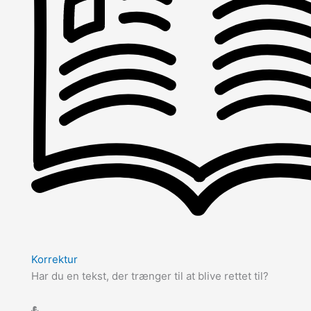
Korrektur
Har du en tekst, der trænger til at blive rettet til?