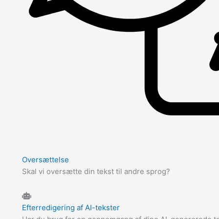
Oversættelse
Skal vi oversætte din tekst til andre sprog?
Efterredigering af AI-tekster