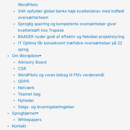
WordPilots
S4K opfylder global banks høje kvalitetskrav med indfødt
oversætterteam
Sproglig sparring og kompetente oversættelser giver
kvalitetsløft hos Trapeze
BAADER nyder godt af effektiv og fleksibel projektstyring
IT Optima får konsekvent træfsikre oversættelser på 22
sprog
Om Wordpilots
Advisory Board
CSR
WordPilots og vores bidrag til FN’s verdensmål
GDPR
Netværk
Teamet bag
Nyheder
Salgs- og leveringsbetingelser
Sproghjørnet
Whitepapers
Kontakt