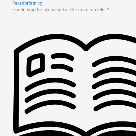
Tekstforfatning
Har du brug for hjælp med at få skrevet en tekst?