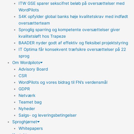
ITW GSE sparer sekscifret beløb på oversættelser med
WordPilots
S4K opfylder global banks høje kvalitetskrav med indfødt
oversætterteam
Sproglig sparring og kompetente oversættelser giver
kvalitetsløft hos Trapeze
BAADER nyder godt af effektiv og fleksibel projektstyring
IT Optima får konsekvent træfsikre oversættelser på 22
sprog
Om Wordpilots
Advisory Board
CSR
WordPilots og vores bidrag til FN’s verdensmål
GDPR
Netværk
Teamet bag
Nyheder
Salgs- og leveringsbetingelser
Sproghjørnet
Whitepapers