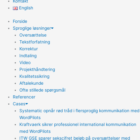
Kontakt
English
Forside
Sproglige løsninger
Oversættelse
Tekstforfatning
Korrektur
Indtaling
Video
Projekthåndtering
Kvalitetssikring
Aftalekunde
Ofte stillede spørgsmål
Referencer
Cases
Systematic opnår rød tråd i flersproglig kommunikation med
WordPilots
Kraftvaerk sikrer professionel international kommunikation
med WordPilots
ITW GSE sparer sekscifret beløb på oversættelser med