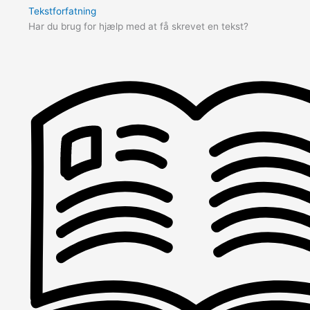
Tekstforfatning
Har du brug for hjælp med at få skrevet en tekst?