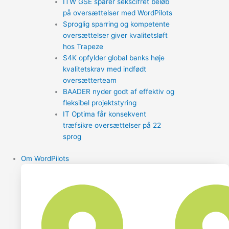
ITW GSE sparer sekscifret beløb
på oversættelser med WordPilots
Sproglig sparring og kompetente
oversættelser giver kvalitetsløft
hos Trapeze
S4K opfylder global banks høje
kvalitetskrav med indfødt
oversætterteam
BAADER nyder godt af effektiv og
fleksibel projektstyring
IT Optima får konsekvent
træfsikre oversættelser på 22
sprog
Om WordPilots