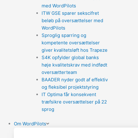
med WordPilots
ITW GSE sparer sekscifret
beløb på oversættelser med
WordPilots
Sproglig sparring og
kompetente oversættelser
giver kvalitetsløft hos Trapeze
S4K opfylder global banks
høje kvalitetskrav med indfødt
oversætterteam
BAADER nyder godt af effektiv
og fleksibel projektstyring
IT Optima får konsekvent
træfsikre oversættelser på 22
sprog
Om WordPilots