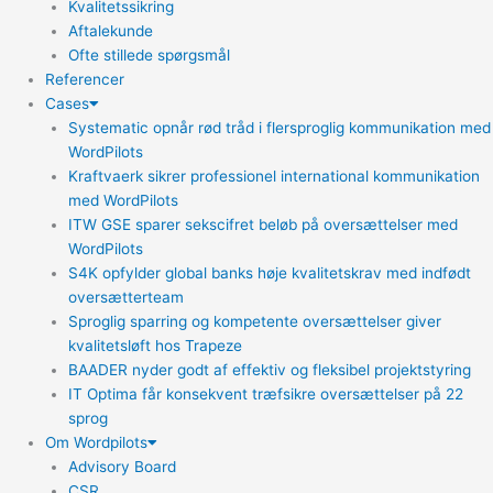
Kvalitetssikring
Aftalekunde
Ofte stillede spørgsmål
Referencer
Cases
Systematic opnår rød tråd i flersproglig kommunikation med
WordPilots
Kraftvaerk sikrer professionel international kommunikation
med WordPilots
ITW GSE sparer sekscifret beløb på oversættelser med
WordPilots
S4K opfylder global banks høje kvalitetskrav med indfødt
oversætterteam
Sproglig sparring og kompetente oversættelser giver
kvalitetsløft hos Trapeze
BAADER nyder godt af effektiv og fleksibel projektstyring
IT Optima får konsekvent træfsikre oversættelser på 22
sprog
Om Wordpilots
Advisory Board
CSR