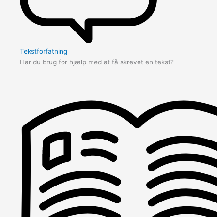
Tekstforfatning
Har du brug for hjælp med at få skrevet en tekst?