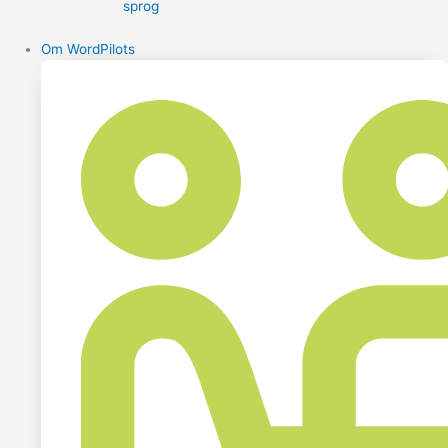
sprog
Om WordPilots