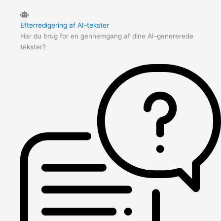
Efterredigering af AI-tekster
Har du brug for en gennemgang af dine AI-genererede
tekster?