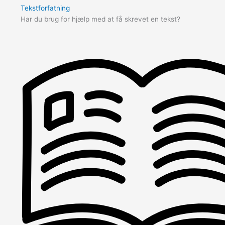
Tekstforfatning
Har du brug for hjælp med at få skrevet en tekst?