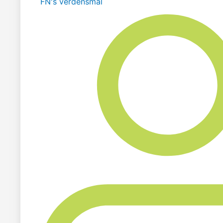
FN's verdensmål