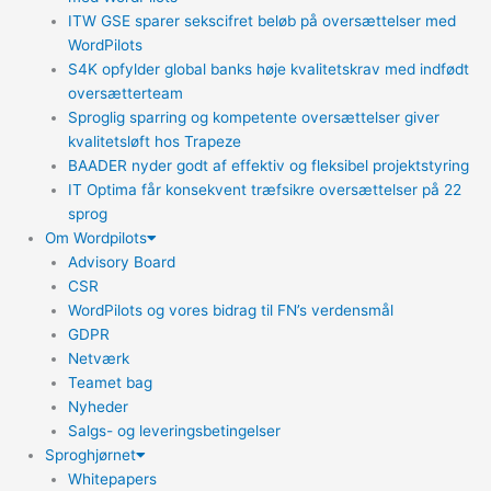
ITW GSE sparer sekscifret beløb på oversættelser med
WordPilots
S4K opfylder global banks høje kvalitetskrav med indfødt
oversætterteam
Sproglig sparring og kompetente oversættelser giver
kvalitetsløft hos Trapeze
BAADER nyder godt af effektiv og fleksibel projektstyring
IT Optima får konsekvent træfsikre oversættelser på 22
sprog
Om Wordpilots
Advisory Board
CSR
WordPilots og vores bidrag til FN’s verdensmål
GDPR
Netværk
Teamet bag
Nyheder
Salgs- og leveringsbetingelser
Sproghjørnet
Whitepapers