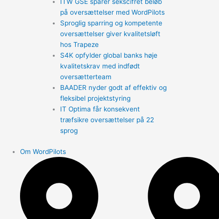
ITW GSE sparer sekscifret beløb
på oversættelser med WordPilots
Sproglig sparring og kompetente
oversættelser giver kvalitetsløft
hos Trapeze
S4K opfylder global banks høje
kvalitetskrav med indfødt
oversætterteam
BAADER nyder godt af effektiv og
fleksibel projektstyring
IT Optima får konsekvent
træfsikre oversættelser på 22
sprog
Om WordPilots