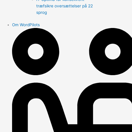
træfsikre oversættelser på 22
sprog
Om WordPilots