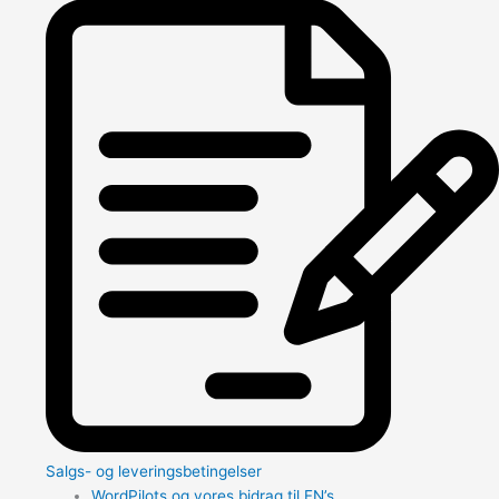
Salgs- og leveringsbetingelser
WordPilots og vores bidrag til FN’s