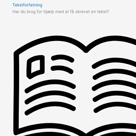
Tekstforfatning
Har du brug for hjælp med at få skrevet en tekst?