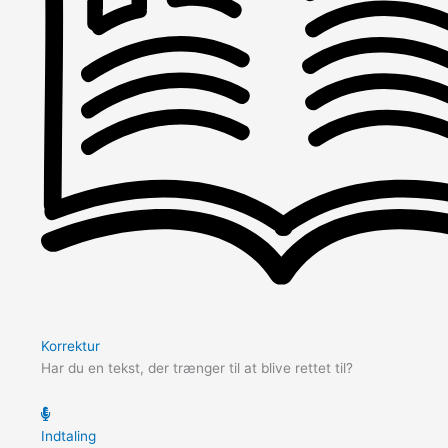
Korrektur
Har du en tekst, der trænger til at blive rettet til?
Indtaling