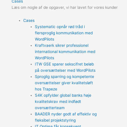
Cases
Læs om nogle af de opgaver, vi har lavet for vores kunder
Cases
Systematic opnår rød tråd i
flersproglig kommunikation med
WordPilots
Kraftvaerk sikrer professionel
international kommunikation med
WordPilots
ITW GSE sparer sekscifret beløb
på oversættelser med WordPilots
Sproglig sparring og kompetente
oversættelser giver kvalitetsløft
hos Trapeze
S4K opfylder global banks høje
kvalitetskrav med indfødt
oversætterteam
BAADER nyder godt af effektiv og
fleksibel projektstyring
IT Optima får konsekvent