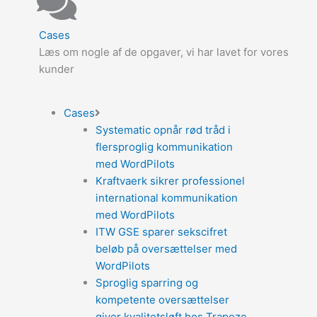
Cases
Læs om nogle af de opgaver, vi har lavet for vores
kunder
Cases
Systematic opnår rød tråd i
flersproglig kommunikation
med WordPilots
Kraftvaerk sikrer professionel
international kommunikation
med WordPilots
ITW GSE sparer sekscifret
beløb på oversættelser med
WordPilots
Sproglig sparring og
kompetente oversættelser
giver kvalitetsløft hos Trapeze