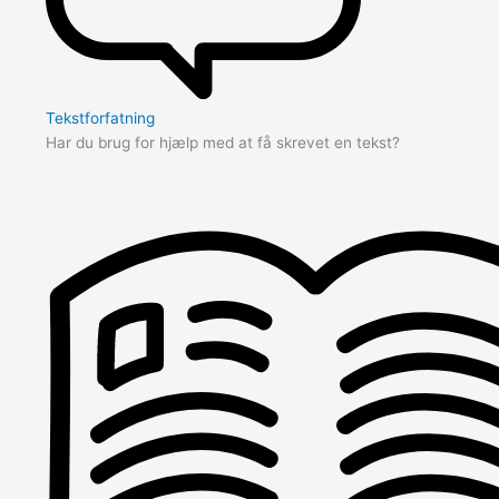
Tekstforfatning
Har du brug for hjælp med at få skrevet en tekst?