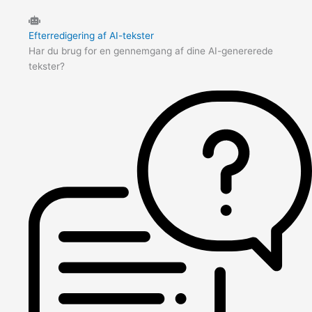
Efterredigering af AI-tekster
Har du brug for en gennemgang af dine AI-genererede
tekster?