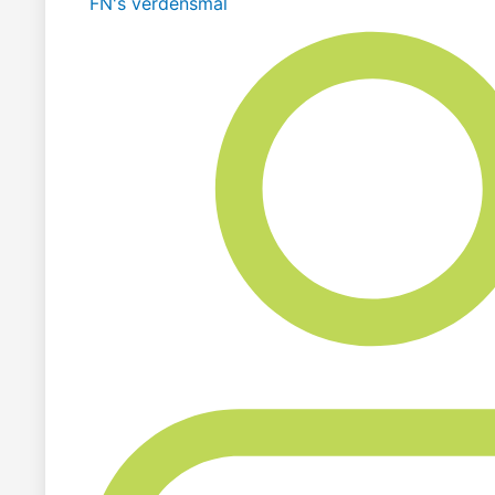
FN's verdensmål