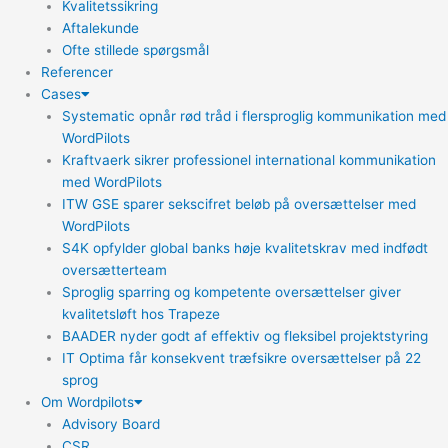
Kvalitetssikring
Aftalekunde
Ofte stillede spørgsmål
Referencer
Cases
Systematic opnår rød tråd i flersproglig kommunikation med
WordPilots
Kraftvaerk sikrer professionel international kommunikation
med WordPilots
ITW GSE sparer sekscifret beløb på oversættelser med
WordPilots
S4K opfylder global banks høje kvalitetskrav med indfødt
oversætterteam
Sproglig sparring og kompetente oversættelser giver
kvalitetsløft hos Trapeze
BAADER nyder godt af effektiv og fleksibel projektstyring
IT Optima får konsekvent træfsikre oversættelser på 22
sprog
Om Wordpilots
Advisory Board
CSR