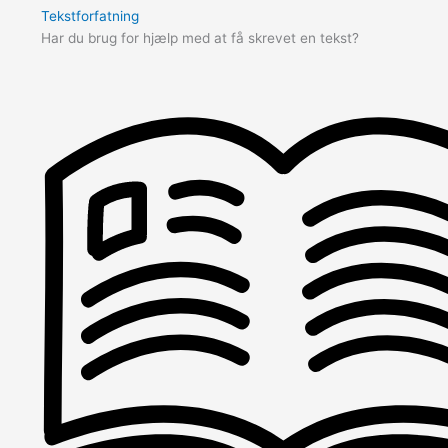
Tekstforfatning
Har du brug for hjælp med at få skrevet en tekst?