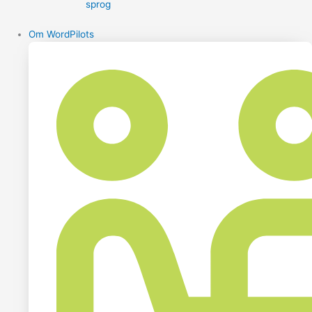
sprog
Om WordPilots