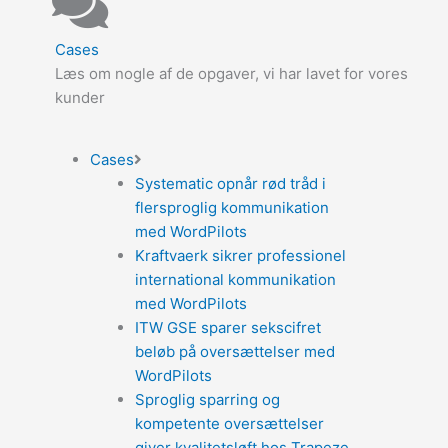
Cases
Læs om nogle af de opgaver, vi har lavet for vores
kunder
Cases
Systematic opnår rød tråd i
flersproglig kommunikation
med WordPilots
Kraftvaerk sikrer professionel
international kommunikation
med WordPilots
ITW GSE sparer sekscifret
beløb på oversættelser med
WordPilots
Sproglig sparring og
kompetente oversættelser
giver kvalitetsløft hos Trapeze