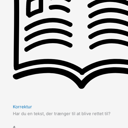
Korrektur
Har du en tekst, der trænger til at blive rettet til?