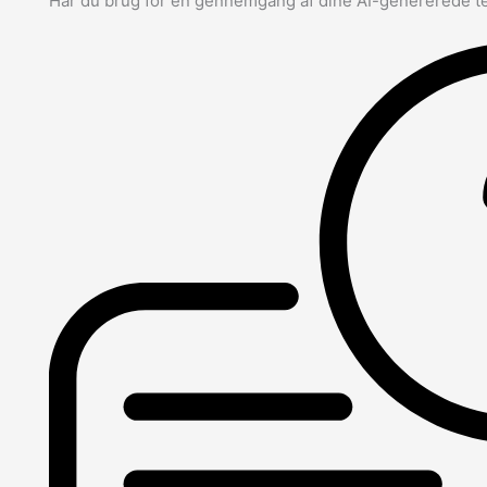
Har du brug for en gennemgang af dine AI-genererede t