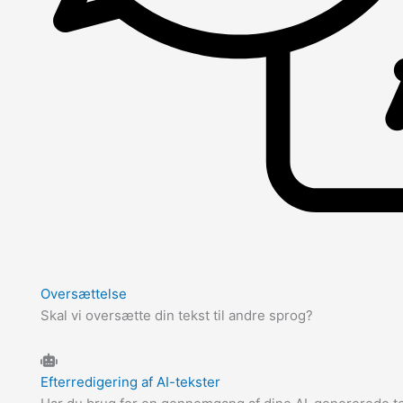
Oversættelse
Skal vi oversætte din tekst til andre sprog?
Efterredigering af AI-tekster