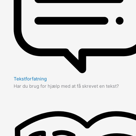
Tekstforfatning
Har du brug for hjælp med at få skrevet en tekst?