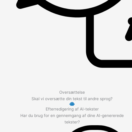
Oversættelse
Skal vi oversætte din tekst til andre sprog?
Efterredigering af AI-tekster
Har du brug for en gennemgang af dine AI-genererede
tekster?