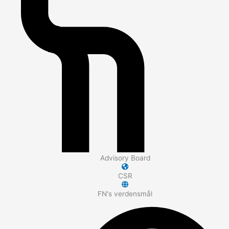
Advisory Board
CSR
FN's verdensmål