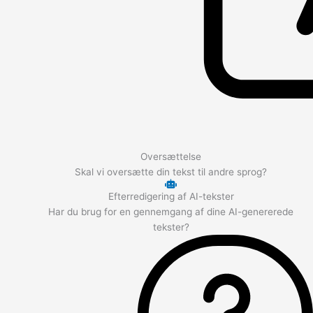
Oversættelse
Skal vi oversætte din tekst til andre sprog?
Efterredigering af AI-tekster
Har du brug for en gennemgang af dine AI-genererede
tekster?