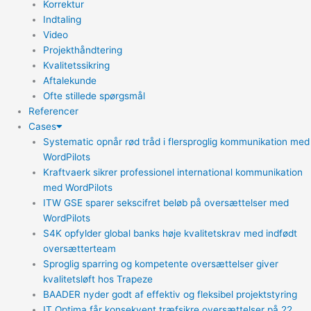
Korrektur
Indtaling
Video
Projekthåndtering
Kvalitetssikring
Aftalekunde
Ofte stillede spørgsmål
Referencer
Cases
Systematic opnår rød tråd i flersproglig kommunikation med
WordPilots
Kraftvaerk sikrer professionel international kommunikation
med WordPilots
ITW GSE sparer sekscifret beløb på oversættelser med
WordPilots
S4K opfylder global banks høje kvalitetskrav med indfødt
oversætterteam
Sproglig sparring og kompetente oversættelser giver
kvalitetsløft hos Trapeze
BAADER nyder godt af effektiv og fleksibel projektstyring
IT Optima får konsekvent træfsikre oversættelser på 22