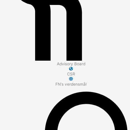
Advisory Board
CSR
FN's verdensmål