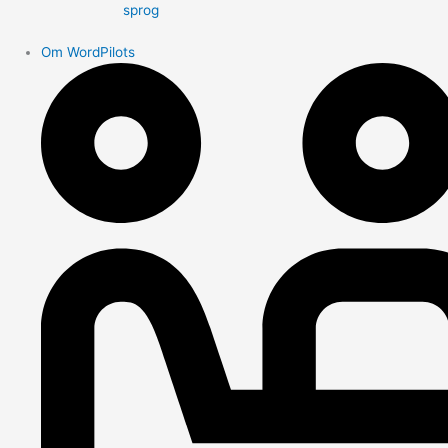
sprog
Om WordPilots