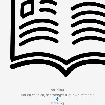
Korrektur
Har du en tekst, der trænger til at blive rettet til?
Indtaling