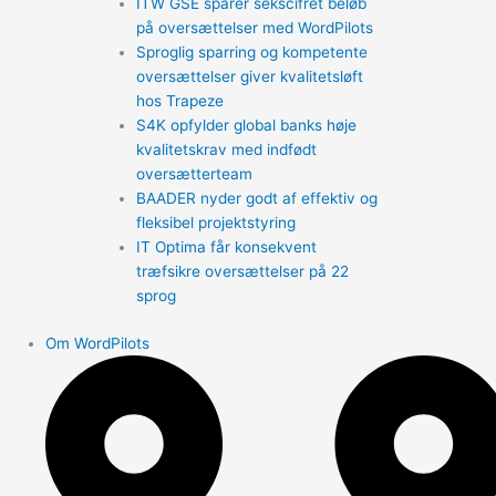
ITW GSE sparer sekscifret beløb
på oversættelser med WordPilots
Sproglig sparring og kompetente
oversættelser giver kvalitetsløft
hos Trapeze
S4K opfylder global banks høje
kvalitetskrav med indfødt
oversætterteam
BAADER nyder godt af effektiv og
fleksibel projektstyring
IT Optima får konsekvent
træfsikre oversættelser på 22
sprog
Om WordPilots