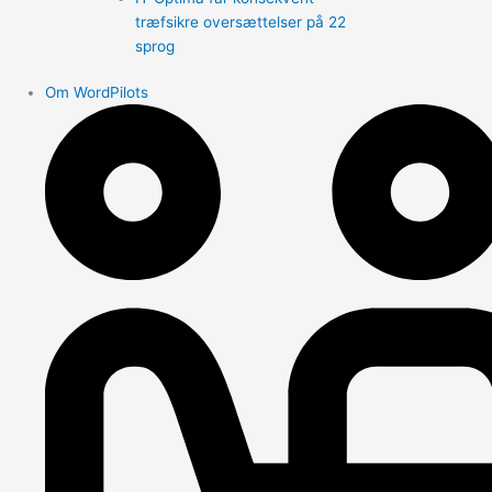
træfsikre oversættelser på 22
sprog
Om WordPilots