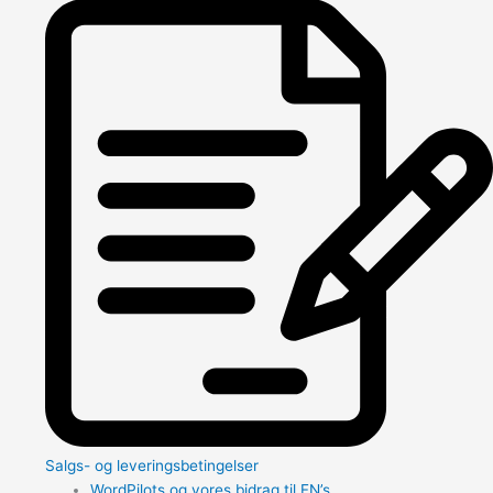
Salgs- og leveringsbetingelser
WordPilots og vores bidrag til FN’s