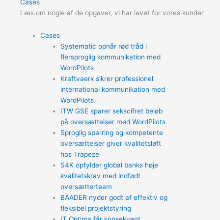
Cases
Læs om nogle af de opgaver, vi har lavet for vores kunder
Cases
Systematic opnår rød tråd i
flersproglig kommunikation med
WordPilots
Kraftvaerk sikrer professionel
international kommunikation med
WordPilots
ITW GSE sparer sekscifret beløb
på oversættelser med WordPilots
Sproglig sparring og kompetente
oversættelser giver kvalitetsløft
hos Trapeze
S4K opfylder global banks høje
kvalitetskrav med indfødt
oversætterteam
BAADER nyder godt af effektiv og
fleksibel projektstyring
IT Optima får konsekvent