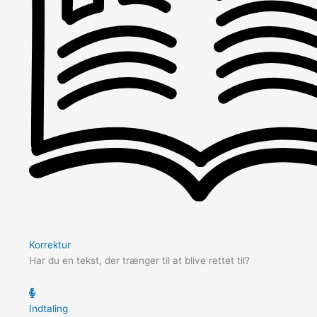
Korrektur
Har du en tekst, der trænger til at blive rettet til?
Indtaling