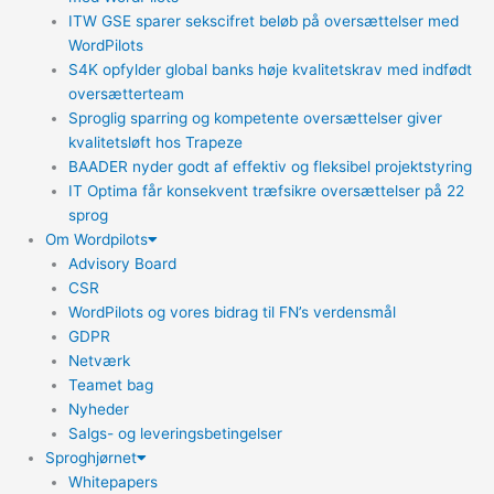
ITW GSE sparer sekscifret beløb på oversættelser med
WordPilots
S4K opfylder global banks høje kvalitetskrav med indfødt
oversætterteam
Sproglig sparring og kompetente oversættelser giver
kvalitetsløft hos Trapeze
BAADER nyder godt af effektiv og fleksibel projektstyring
IT Optima får konsekvent træfsikre oversættelser på 22
sprog
Om Wordpilots
Advisory Board
CSR
WordPilots og vores bidrag til FN’s verdensmål
GDPR
Netværk
Teamet bag
Nyheder
Salgs- og leveringsbetingelser
Sproghjørnet
Whitepapers