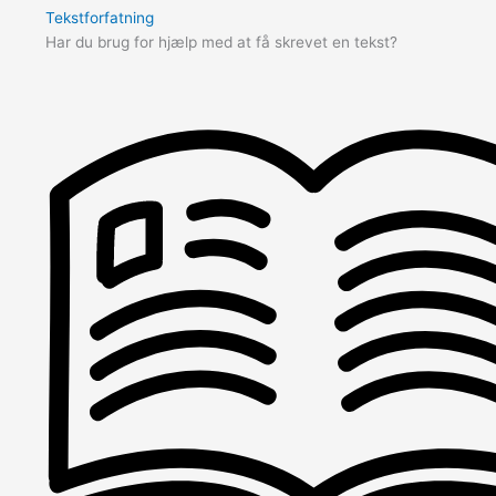
Tekstforfatning
Har du brug for hjælp med at få skrevet en tekst?