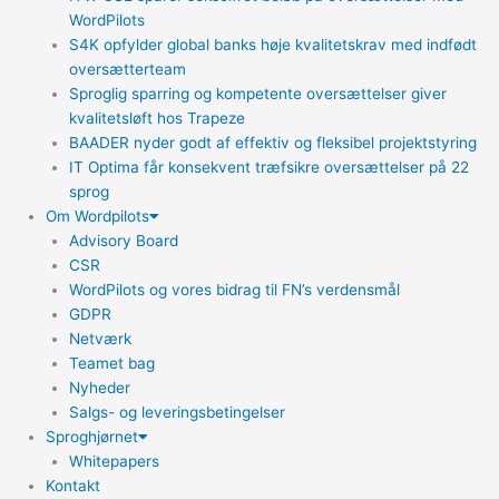
WordPilots
S4K opfylder global banks høje kvalitetskrav med indfødt
oversætterteam
Sproglig sparring og kompetente oversættelser giver
kvalitetsløft hos Trapeze
BAADER nyder godt af effektiv og fleksibel projektstyring
IT Optima får konsekvent træfsikre oversættelser på 22
sprog
Om Wordpilots
Advisory Board
CSR
WordPilots og vores bidrag til FN’s verdensmål
GDPR
Netværk
Teamet bag
Nyheder
Salgs- og leveringsbetingelser
Sproghjørnet
Whitepapers
Kontakt