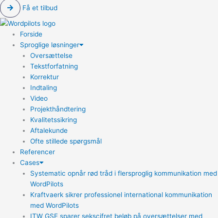
Få et tilbud
Forside
Sproglige løsninger
Oversættelse
Tekstforfatning
Korrektur
Indtaling
Video
Projekthåndtering
Kvalitetssikring
Aftalekunde
Ofte stillede spørgsmål
Referencer
Cases
Systematic opnår rød tråd i flersproglig kommunikation med
WordPilots
Kraftvaerk sikrer professionel international kommunikation
med WordPilots
ITW GSE sparer sekscifret beløb på oversættelser med