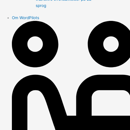
sprog
Om WordPilots