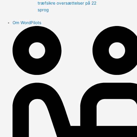
træfsikre oversættelser på 22
sprog
Om WordPilots