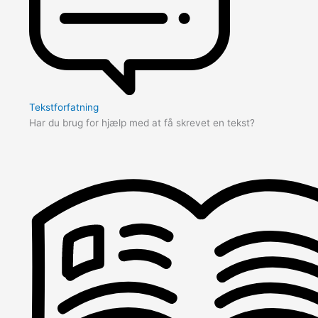
Tekstforfatning
Har du brug for hjælp med at få skrevet en tekst?