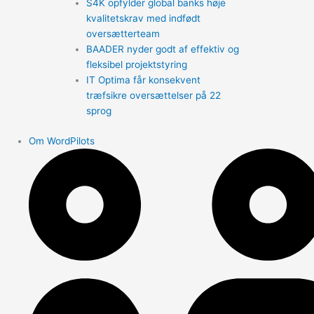
S4K opfylder global banks høje
kvalitetskrav med indfødt
oversætterteam
BAADER nyder godt af effektiv og
fleksibel projektstyring
IT Optima får konsekvent
træfsikre oversættelser på 22
sprog
Om WordPilots