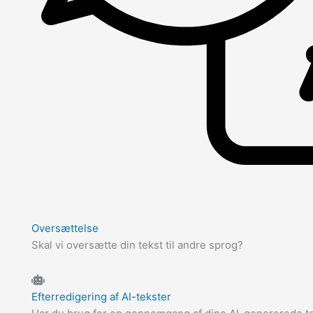
Oversættelse
Skal vi oversætte din tekst til andre sprog?
Efterredigering af AI-tekster