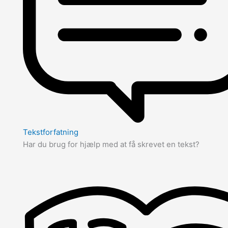
Tekstforfatning
Har du brug for hjælp med at få skrevet en tekst?