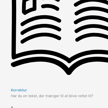
Korrektur
Har du en tekst, der trænger til at blive rettet til?