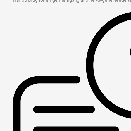
Har du brug for en gennemgang af dine AI-genererede t