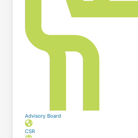
Advisory Board
CSR