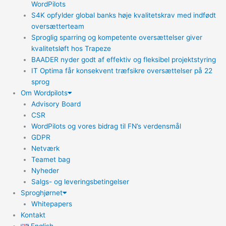
WordPilots
S4K opfylder global banks høje kvalitetskrav med indfødt
oversætterteam
Sproglig sparring og kompetente oversættelser giver
kvalitetsløft hos Trapeze
BAADER nyder godt af effektiv og fleksibel projektstyring
IT Optima får konsekvent træfsikre oversættelser på 22
sprog
Om Wordpilots
Advisory Board
CSR
WordPilots og vores bidrag til FN’s verdensmål
GDPR
Netværk
Teamet bag
Nyheder
Salgs- og leveringsbetingelser
Sproghjørnet
Whitepapers
Kontakt