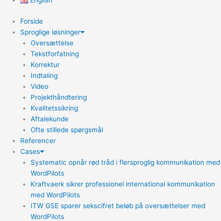
English
Forside
Sproglige løsninger
Oversættelse
Tekstforfatning
Korrektur
Indtaling
Video
Projekthåndtering
Kvalitetssikring
Aftalekunde
Ofte stillede spørgsmål
Referencer
Cases
Systematic opnår rød tråd i flersproglig kommunikation med
WordPilots
Kraftvaerk sikrer professionel international kommunikation
med WordPilots
ITW GSE sparer sekscifret beløb på oversættelser med
WordPilots