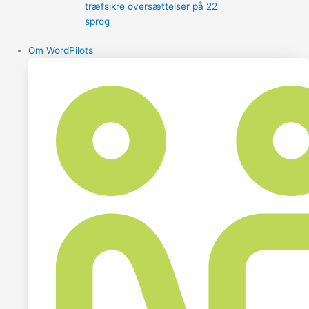
træfsikre oversættelser på 22
sprog
Om WordPilots