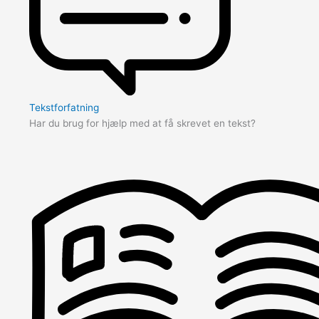
Tekstforfatning
Har du brug for hjælp med at få skrevet en tekst?