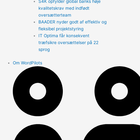
S4K opfylder global banks høje
kvalitetskrav med indfødt
oversætterteam
BAADER nyder godt af effektiv og
fleksibel projektstyring
IT Optima får konsekvent
træfsikre oversættelser på 22
sprog
Om WordPilots