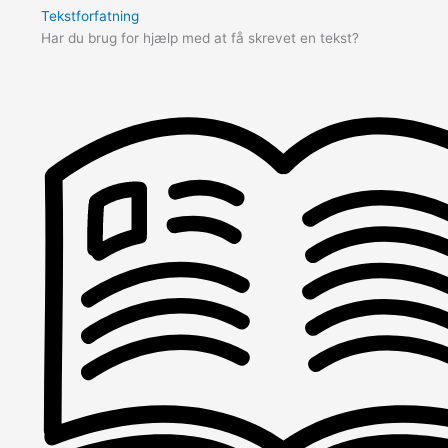
Tekstforfatning
Har du brug for hjælp med at få skrevet en tekst?