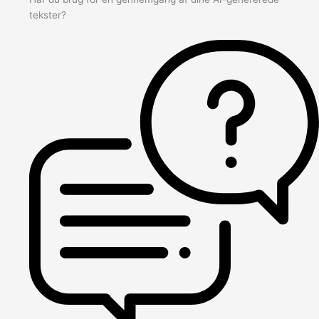
tekster?