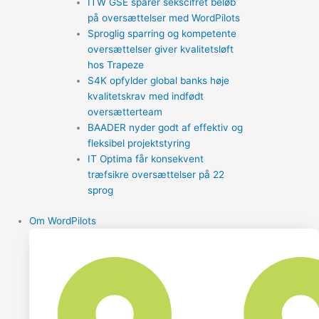
ITW GSE sparer sekscifret beløb
på oversættelser med WordPilots
Sproglig sparring og kompetente
oversættelser giver kvalitetsløft
hos Trapeze
S4K opfylder global banks høje
kvalitetskrav med indfødt
oversætterteam
BAADER nyder godt af effektiv og
fleksibel projektstyring
IT Optima får konsekvent
træfsikre oversættelser på 22
sprog
Om WordPilots