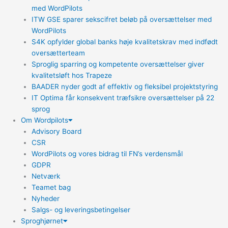
med WordPilots
ITW GSE sparer sekscifret beløb på oversættelser med
WordPilots
S4K opfylder global banks høje kvalitetskrav med indfødt
oversætterteam
Sproglig sparring og kompetente oversættelser giver
kvalitetsløft hos Trapeze
BAADER nyder godt af effektiv og fleksibel projektstyring
IT Optima får konsekvent træfsikre oversættelser på 22
sprog
Om Wordpilots
Advisory Board
CSR
WordPilots og vores bidrag til FN’s verdensmål
GDPR
Netværk
Teamet bag
Nyheder
Salgs- og leveringsbetingelser
Sproghjørnet