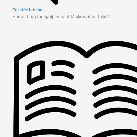
Tekstforfatning
Har du brug for hjælp med at få skrevet en tekst?