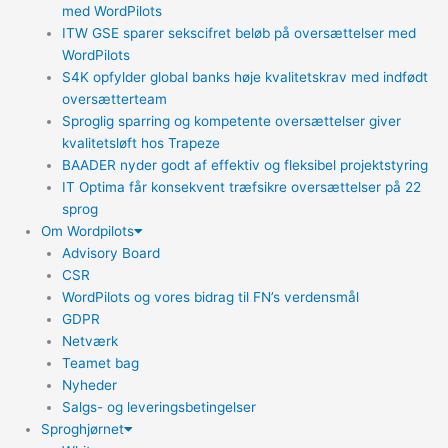
med WordPilots
ITW GSE sparer sekscifret beløb på oversættelser med
WordPilots
S4K opfylder global banks høje kvalitetskrav med indfødt
oversætterteam
Sproglig sparring og kompetente oversættelser giver
kvalitetsløft hos Trapeze
BAADER nyder godt af effektiv og fleksibel projektstyring
IT Optima får konsekvent træfsikre oversættelser på 22
sprog
Om Wordpilots
Advisory Board
CSR
WordPilots og vores bidrag til FN’s verdensmål
GDPR
Netværk
Teamet bag
Nyheder
Salgs- og leveringsbetingelser
Sproghjørnet