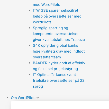
med WordPilots
ITW GSE sparer sekscifret
beløb på oversættelser med
WordPilots
Sproglig sparring og
kompetente oversættelser
giver kvalitetsløft hos Trapeze
S4K opfylder global banks
høje kvalitetskrav med indfødt
oversætterteam
BAADER nyder godt af effektiv
og fleksibel projektstyring
IT Optima får konsekvent
træfsikre oversættelser på 22
sprog
Om WordPilots