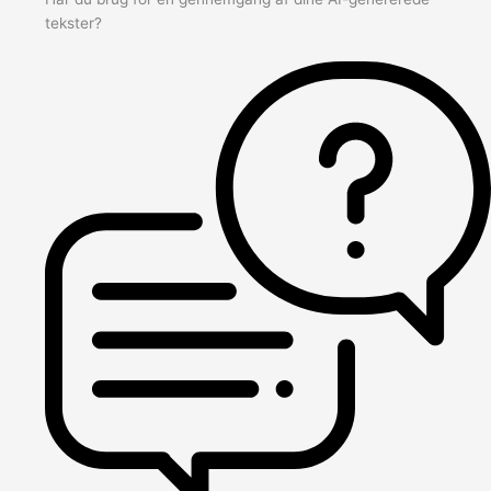
tekster?