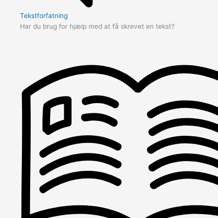
Tekstforfatning
Har du brug for hjælp med at få skrevet en tekst?