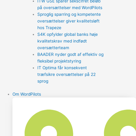
ITW GSE sparer sekscifret beløb
på oversættelser med WordPilots
Sproglig sparring og kompetente
oversættelser giver kvalitetsløft
hos Trapeze
S4K opfylder global banks høje
kvalitetskrav med indfødt
oversætterteam
BAADER nyder godt af effektiv og
fleksibel projektstyring
IT Optima får konsekvent
træfsikre oversættelser på 22
sprog
Om WordPilots