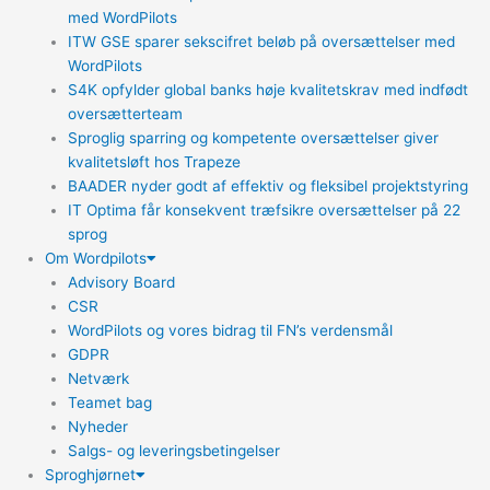
med WordPilots
ITW GSE sparer sekscifret beløb på oversættelser med
WordPilots
S4K opfylder global banks høje kvalitetskrav med indfødt
oversætterteam
Sproglig sparring og kompetente oversættelser giver
kvalitetsløft hos Trapeze
BAADER nyder godt af effektiv og fleksibel projektstyring
IT Optima får konsekvent træfsikre oversættelser på 22
sprog
Om Wordpilots
Advisory Board
CSR
WordPilots og vores bidrag til FN’s verdensmål
GDPR
Netværk
Teamet bag
Nyheder
Salgs- og leveringsbetingelser
Sproghjørnet