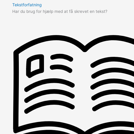
Tekstforfatning
Har du brug for hjælp med at få skrevet en tekst?