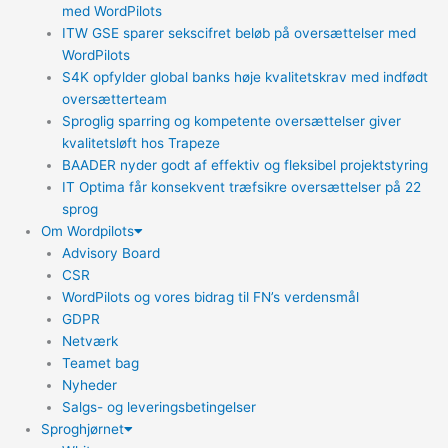
med WordPilots
ITW GSE sparer sekscifret beløb på oversættelser med
WordPilots
S4K opfylder global banks høje kvalitetskrav med indfødt
oversætterteam
Sproglig sparring og kompetente oversættelser giver
kvalitetsløft hos Trapeze
BAADER nyder godt af effektiv og fleksibel projektstyring
IT Optima får konsekvent træfsikre oversættelser på 22
sprog
Om Wordpilots
Advisory Board
CSR
WordPilots og vores bidrag til FN’s verdensmål
GDPR
Netværk
Teamet bag
Nyheder
Salgs- og leveringsbetingelser
Sproghjørnet