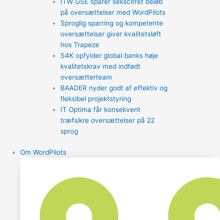
ITW GSE sparer sekscifret beløb
på oversættelser med WordPilots
Sproglig sparring og kompetente
oversættelser giver kvalitetsløft
hos Trapeze
S4K opfylder global banks høje
kvalitetskrav med indfødt
oversætterteam
BAADER nyder godt af effektiv og
fleksibel projektstyring
IT Optima får konsekvent
træfsikre oversættelser på 22
sprog
Om WordPilots