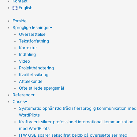
Kontakt
English
Forside
Sproglige løsninger
Oversættelse
Tekstforfatning
Korrektur
Indtaling
Video
Projekthåndtering
Kvalitetssikring
Aftalekunde
Ofte stillede spørgsmål
Referencer
Cases
Systematic opnår rød tråd i flersproglig kommunikation med
WordPilots
Kraftvaerk sikrer professionel international kommunikation
med WordPilots
ITW GSE sparer sekscifret beløb på oversættelser med