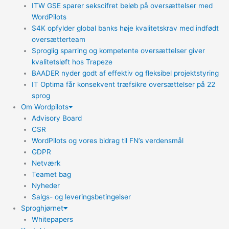
ITW GSE sparer sekscifret beløb på oversættelser med
WordPilots
S4K opfylder global banks høje kvalitetskrav med indfødt
oversætterteam
Sproglig sparring og kompetente oversættelser giver
kvalitetsløft hos Trapeze
BAADER nyder godt af effektiv og fleksibel projektstyring
IT Optima får konsekvent træfsikre oversættelser på 22
sprog
Om Wordpilots
Advisory Board
CSR
WordPilots og vores bidrag til FN’s verdensmål
GDPR
Netværk
Teamet bag
Nyheder
Salgs- og leveringsbetingelser
Sproghjørnet
Whitepapers