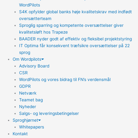
WordPilots
S4K opfylder global banks høje kvalitetskrav med indfødt
oversætterteam
Sproglig sparring og kompetente oversættelser giver
kvalitetsløft hos Trapeze
BAADER nyder godt af effektiv og fleksibel projektstyring
IT Optima får konsekvent træfsikre oversættelser på 22
sprog
Om Wordpilots
Advisory Board
CSR
WordPilots og vores bidrag til FN’s verdensmål
GDPR
Netværk
Teamet bag
Nyheder
Salgs- og leveringsbetingelser
Sproghjørnet
Whitepapers
Kontakt