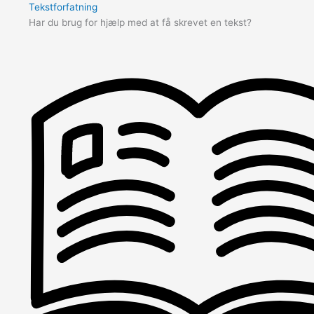
Tekstforfatning
Har du brug for hjælp med at få skrevet en tekst?