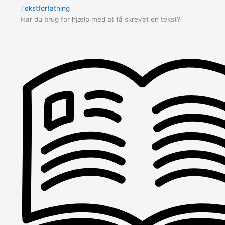
Tekstforfatning
Har du brug for hjælp med at få skrevet en tekst?