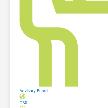
Advisory Board
CSR