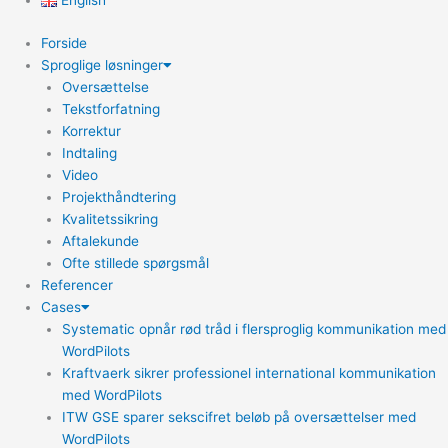
English
Forside
Sproglige løsninger
Oversættelse
Tekstforfatning
Korrektur
Indtaling
Video
Projekthåndtering
Kvalitetssikring
Aftalekunde
Ofte stillede spørgsmål
Referencer
Cases
Systematic opnår rød tråd i flersproglig kommunikation med
WordPilots
Kraftvaerk sikrer professionel international kommunikation
med WordPilots
ITW GSE sparer sekscifret beløb på oversættelser med
WordPilots