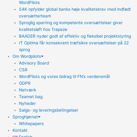
WordPilots
S4K opfylder global banks høje kvalitetskrav med indfødt
oversætterteam
Sproglig sparring og kompetente oversættelser giver
kvalitetsløft hos Trapeze
BAADER nyder godt af effektiv og fleksibel projektstyring
IT Optima får konsekvent træfsikre oversættelser på 22
sprog
Om Wordpilots
Advisory Board
CSR
WordPilots og vores bidrag til FN’s verdensmål
GDPR
Netværk
Teamet bag
Nyheder
Salgs- og leveringsbetingelser
Sproghjørnet
Whitepapers
Kontakt