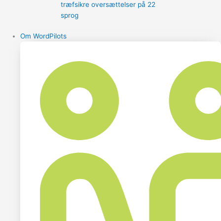
træfsikre oversættelser på 22
sprog
Om WordPilots