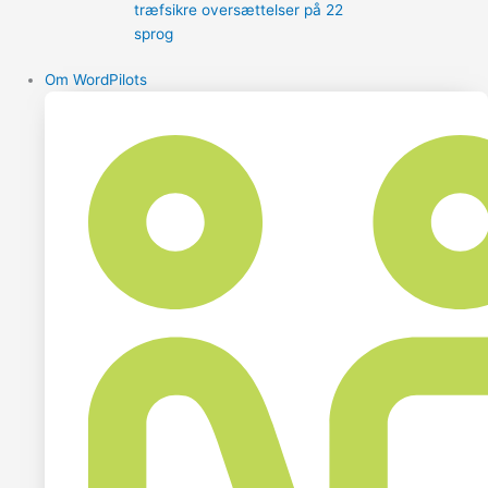
træfsikre oversættelser på 22
sprog
Om WordPilots