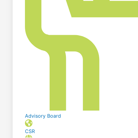
Advisory Board
CSR