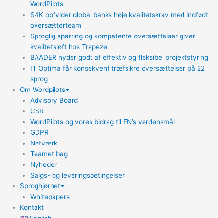
WordPilots
S4K opfylder global banks høje kvalitetskrav med indfødt
oversætterteam
Sproglig sparring og kompetente oversættelser giver
kvalitetsløft hos Trapeze
BAADER nyder godt af effektiv og fleksibel projektstyring
IT Optima får konsekvent træfsikre oversættelser på 22
sprog
Om Wordpilots
Advisory Board
CSR
WordPilots og vores bidrag til FN’s verdensmål
GDPR
Netværk
Teamet bag
Nyheder
Salgs- og leveringsbetingelser
Sproghjørnet
Whitepapers
Kontakt