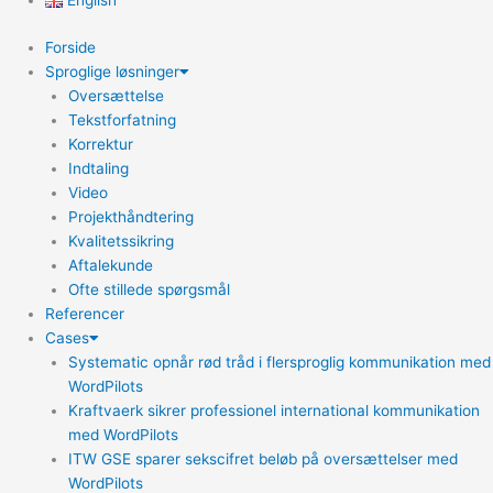
English
Forside
Sproglige løsninger
Oversættelse
Tekstforfatning
Korrektur
Indtaling
Video
Projekthåndtering
Kvalitetssikring
Aftalekunde
Ofte stillede spørgsmål
Referencer
Cases
Systematic opnår rød tråd i flersproglig kommunikation med
WordPilots
Kraftvaerk sikrer professionel international kommunikation
med WordPilots
ITW GSE sparer sekscifret beløb på oversættelser med
WordPilots