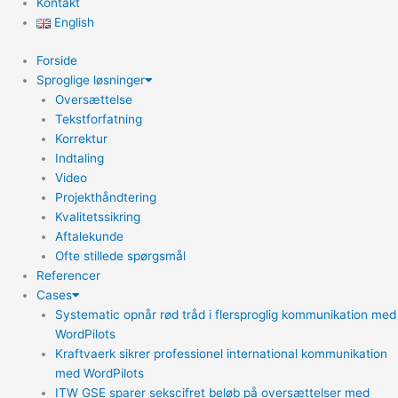
Kontakt
English
Forside
Sproglige løsninger
Oversættelse
Tekstforfatning
Korrektur
Indtaling
Video
Projekthåndtering
Kvalitetssikring
Aftalekunde
Ofte stillede spørgsmål
Referencer
Cases
Systematic opnår rød tråd i flersproglig kommunikation med
WordPilots
Kraftvaerk sikrer professionel international kommunikation
med WordPilots
ITW GSE sparer sekscifret beløb på oversættelser med