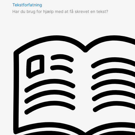
Tekstforfatning
Har du brug for hjælp med at få skrevet en tekst?