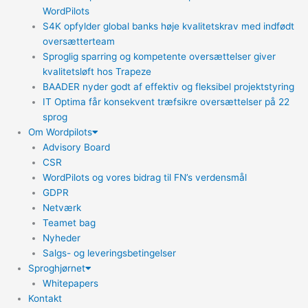
WordPilots
S4K opfylder global banks høje kvalitetskrav med indfødt
oversætterteam
Sproglig sparring og kompetente oversættelser giver
kvalitetsløft hos Trapeze
BAADER nyder godt af effektiv og fleksibel projektstyring
IT Optima får konsekvent træfsikre oversættelser på 22
sprog
Om Wordpilots
Advisory Board
CSR
WordPilots og vores bidrag til FN’s verdensmål
GDPR
Netværk
Teamet bag
Nyheder
Salgs- og leveringsbetingelser
Sproghjørnet
Whitepapers
Kontakt