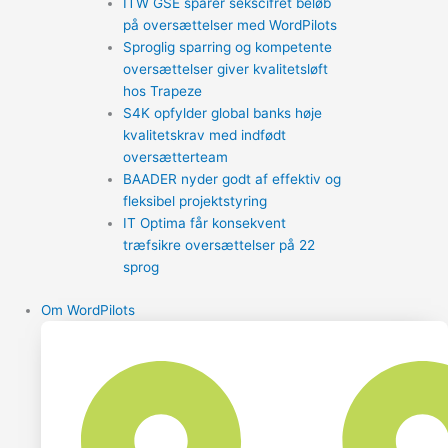
ITW GSE sparer sekscifret beløb
på oversættelser med WordPilots
Sproglig sparring og kompetente
oversættelser giver kvalitetsløft
hos Trapeze
S4K opfylder global banks høje
kvalitetskrav med indfødt
oversætterteam
BAADER nyder godt af effektiv og
fleksibel projektstyring
IT Optima får konsekvent
træfsikre oversættelser på 22
sprog
Om WordPilots