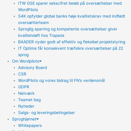
ITW GSE sparer sekscifret beløb på oversættelser med
WordPilots
S4K opfylder global banks høje kvalitetskrav med indfødt
oversætterteam
Sproglig sparring og kompetente oversættelser giver
kvalitetsløft hos Trapeze
BAADER nyder godt af effektiv og fleksibel projektstyring
IT Optima får konsekvent træfsikre oversættelser på 22
sprog
Om Wordpilots
Advisory Board
CSR
WordPilots og vores bidrag til FN’s verdensmål
GDPR
Netværk
Teamet bag
Nyheder
Salgs- og leveringsbetingelser
Sproghjørnet
Whitepapers