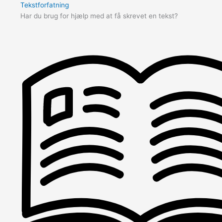
Tekstforfatning
Har du brug for hjælp med at få skrevet en tekst?