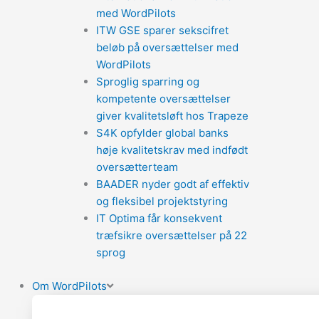
med WordPilots
ITW GSE sparer sekscifret
beløb på oversættelser med
WordPilots
Sproglig sparring og
kompetente oversættelser
giver kvalitetsløft hos Trapeze
S4K opfylder global banks
høje kvalitetskrav med indfødt
oversætterteam
BAADER nyder godt af effektiv
og fleksibel projektstyring
IT Optima får konsekvent
træfsikre oversættelser på 22
sprog
Om WordPilots